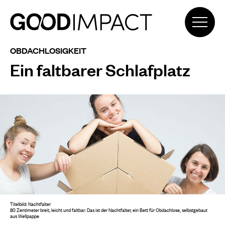
OBDACHLOSIGKEIT
Ein faltbarer Schlafplatz
Titelbild: Nachtfalter
80 Zentimeter breit, leicht und faltbar: Das ist der Nachtfalter, ein Bett für Obdachlose, selbstgebaut
aus Wellpappe