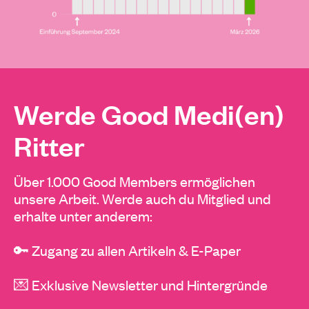
Werde Good Medi(en)
Ritter
Über 1.000 Good Members ermöglichen
unsere Arbeit. Werde auch du Mitglied und
erhalte unter anderem:
🔑 Zugang zu allen Artikeln & E-Paper
💌 Exklusive Newsletter und Hintergründe