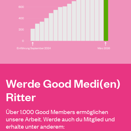
Werde Good Medi(en)
Ritter
Über 1.000 Good Members ermöglichen
unsere Arbeit. Werde auch du Mitglied und
erhalte unter anderem: