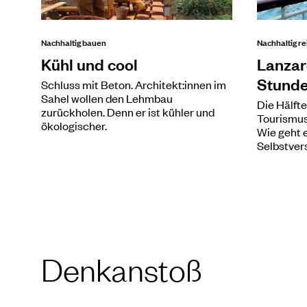
Nachhaltig bauen
Nachhaltig re
Kühl und cool
Lanzaro
Stund
Schluss mit Beton. Architekt:innen im
Sahel wollen den Lehmbau
Die Hälft
zurückholen. Denn er ist kühler und
Tourismus
ökologischer.
Wie geht 
Selbstver
Denkanstoß