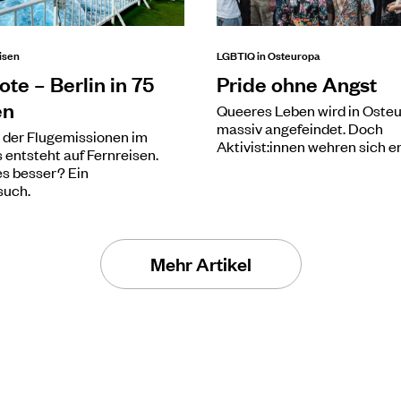
isen
LGBTIQ in Osteuropa
te – Berlin in 75
Pride ohne Angst
en
Queeres Leben wird in Oste
massiv angefeindet. Doch
e der Flugemissionen im
Aktivist:innen wehren sich er
 entsteht auf Fernreisen.
es besser? Ein
such.
Mehr Artikel