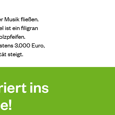
r Musik fließen.
ist ein filigran
olzpfeifen.
estens 3.000 Euro,
ät steigt.
iert ins
e!