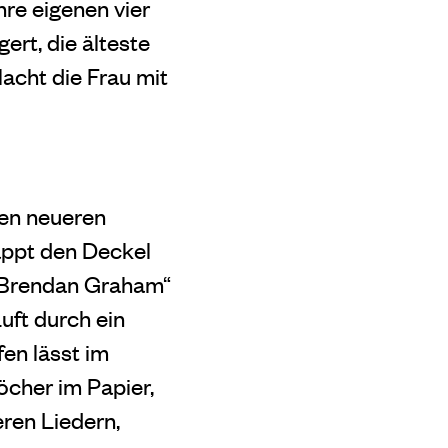
hre eigenen vier
ert, die älteste
lacht die Frau mit
ten neueren
appt den Deckel
 – Brendan Graham“
Luft durch ein
fen lässt im
öcher im Papier,
ren Liedern,