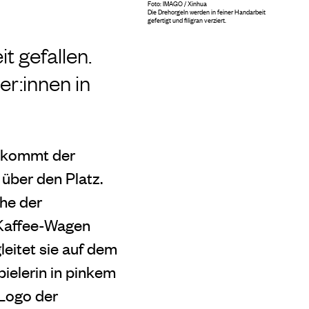
Foto: IMAGO / Xinhua
Die Drehorgeln werden in feiner Handarbeit
gefertigt und filigran verziert.
t gefallen.
er:innen in
n kommt der
über den Platz.
ihe der
 Kaffee-Wagen
leitet sie auf dem
ielerin in pinkem
 Logo der