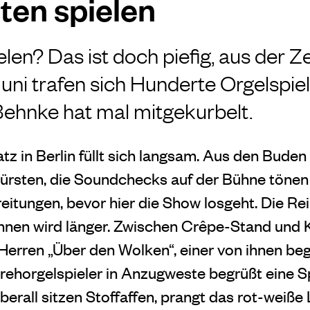
ten spielen
len? Das ist doch piefig, aus der Zei
ni trafen sich Hunderte Orgelspiel
 Behnke hat mal mitgekurbelt.
atz in Berlin füllt sich langsam. Aus den Bude
rsten, die Soundchecks auf der Bühne tönen 
eitungen, bevor hier die Show losgeht. Die Re
innen wird länger. Zwischen Crêpe-Stand und
 Herren „Über den Wolken“, einer von ihnen beg
Drehorgelspieler in Anzugweste begrüßt eine Sp
berall sitzen Stoffaffen, prangt das rot-weiße