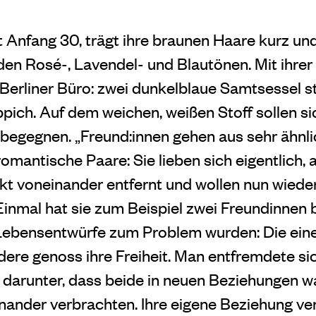
t Anfang 30, trägt ihre braunen
Haare kurz un
nden Rosé-,
Lavendel- und Blautönen. Mit ihr
r Berliner Büro: zwei dunkelblaue Samtsessel 
ppich. Auf dem weichen, weißen Stoff sollen si
begegnen. „Freund:innen gehen aus sehr ähnl
omantische Paare: Sie lieben sich eigentlich, 
ikt voneinander entfernt und wollen nun wiede
 Einmal hat sie zum Beispiel zwei Freundinnen 
 Lebensentwürfe zum Problem wurden: Die ein
dere genoss ihre Freiheit. Man entfremdete si
n darunter, dass beide in neuen Beziehungen w
nander verbrachten. Ihre eigene Beziehung verlo