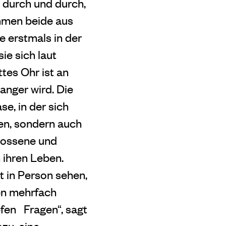
as durch und durch,
mmen beide aus
e erstmals in der
ie sich laut
tes Ohr ist an
anger wird. Die
e, in der sich
ren, sondern auch
lossene und
 ihren Leben.
t in Person sehen,
den mehrfach
efen
Fragen“, sagt
zu, eine