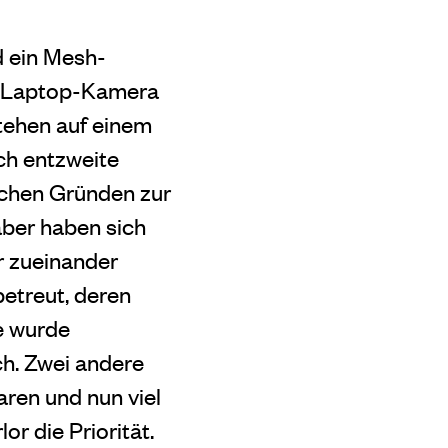
d ein Mesh-
er Laptop-Kamera
stehen auf einem
ch entzweite
ichen Gründen zur
aber haben sich
r zueinander
betreut, deren
e wurde
ch. Zwei andere
aren und nun viel
r die Priorität.