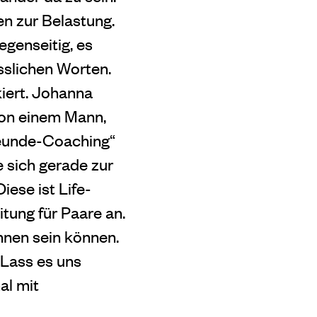
den zur Belastung.
egenseitig, es
sslichen Worten.
kiert. Johanna
von einem Mann,
reunde-Coaching“
ie sich gerade zur
iese ist Life-
tung für Paare an.
innen sein können.
 Lass es uns
al mit