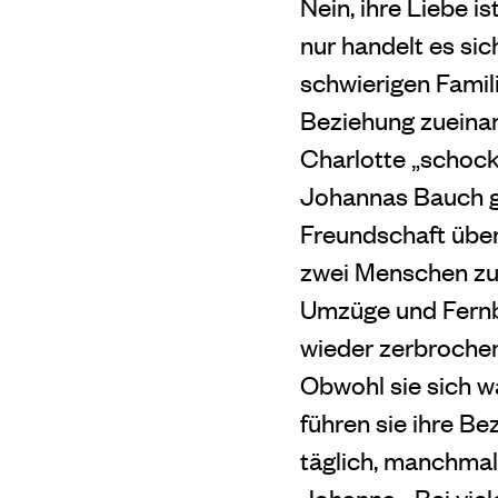
Nein, ihre Liebe is
nur handelt es si
schwierigen Famili
Beziehung zueinan
Charlotte „schock
Johannas Bauch ge
Freundschaft über
zwei Menschen zu 
Umzüge und Fernb
wieder zerbrochen
Obwohl sie sich w
führen sie ihre B
täglich, manchma
Johanna. „Bei vi