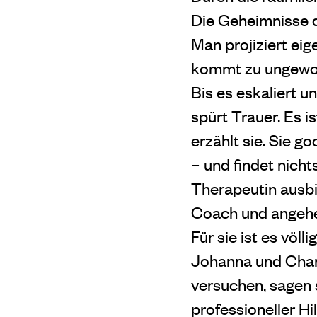
Die Geheimnisse
Man projiziert eig
kommt zu ungewoll
Bis es eskaliert u
spürt Trauer. Es 
erzählt sie. Sie 
– und findet nichts
Therapeutin ausbil
Coach und angehen
Für sie ist es völ
Johanna und Charl
versuchen, sagen 
professioneller Hil