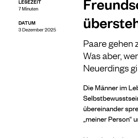
Freundsc
LESEZEIT
7
Minuten
übersteh
DATUM
3 Dezember 2025
Paare gehen z
Was aber,
wen
Neuerdings gib
Die Männer im Le
Selbstbewusstsein
übereinander spre
„mei
ner Person“ 