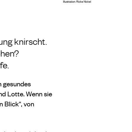
Illustration: Ricke Nickel
ung knirscht.
ehen?
fe.
n gesundes
nd Lotte. Wenn sie
 Blick“, von