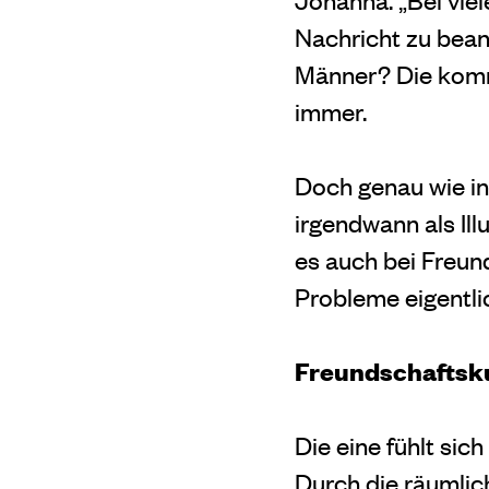
Nachricht zu beant
Männer? Die kommen
immer.
Doch genau wie in
irgendwann als Ill
es auch bei Freun
Probleme eigentli
Freundschafts
Die eine fühlt si
Durch die räumlic