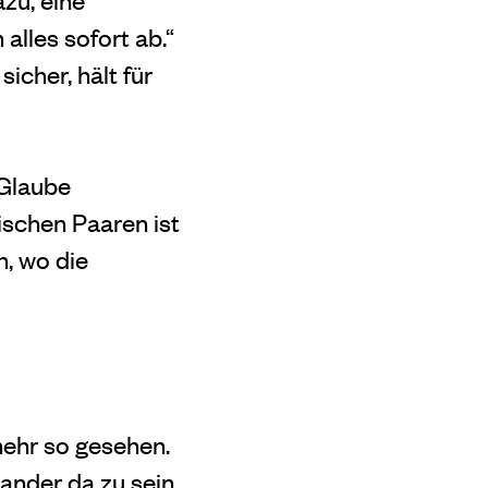
alles sofort ab.“
icher, hält für
 Glaube
wischen Paaren ist
n, wo die
mehr so gesehen.
ander da zu sein.