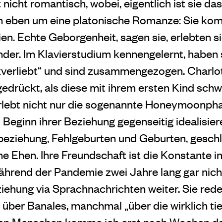
t nicht romantisch, wobei, eigentlich ist sie d
ch eben um eine platonische Romanze: Sie ko
en. Echte Geborgenheit, sagen sie, erlebten si
der. Im Klavierstudium kennengelernt, haben s
verliebt“ und sind zusammengezogen. Charlot
drückt, als diese mit ihrem ersten Kind schw
lebt nicht nur die sogenannte Honeymoonphas
Beginn ihrer Beziehung gegenseitig idealisie
eziehung, Fehlgeburten und Geburten, gesch
e Ehen. Ihre Freundschaft ist die Konstante in
ährend der Pandemie zwei Jahre lang gar nich
eziehung via Sprachnachrichten weiter. Sie re
l über Banales, manch
mal „über die wirklich ti
elen Menschen komme ich erst nach Wochen da