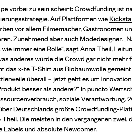
e vorbei zu sein scheint: Crowdfunding ist na
erungsstrategie. Auf Plattformen wie
Kicksta
ben vor allem Filmemacher, Gastronomen un
ren. Zunehmend aber auch Modedesigner. „Na
t wie immer eine Rolle“, sagt Anna Theil, Lei
twas anderes würde die Crowd gar nicht mehr f
ht das x-te T-Shirt aus Biobaumwolle gemeint 
erweile überall – jetzt geht es um Innovatio
rodukt besser als andere?“ In puncto Werts
Ressourcenverbrauch, soziale Verantwortung.
über Deutschlands größte Crowdfunding-Platt
Theil. Die meisten in den vergangenen zwei, d
e Labels und absolute Newcomer.