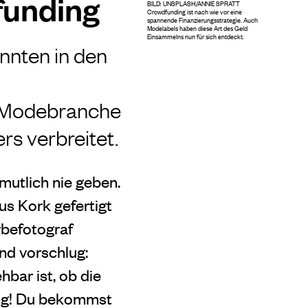
funding
BILD: UNSPLASH/ANNIE SPRATT
Crowdfunding ist nach wie vor eine
spannende Finanzierungsstrategie. Auch
Modelabels haben diese Art des Geld
Einsammelns nun für sich entdeckt.
nnten in den
r Modebranche
rs verbreitet.
mutlich nie geben.
us Kork gefertigt
rbefotograf
nd vorschlug:
hbar ist, ob die
ing! Du bekommst