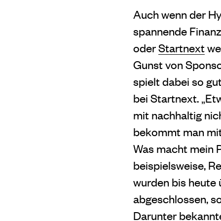
Auch wenn der Hyp
spannende Finanzi
oder
Startnext
wer
Gunst von Sponso
spielt dabei so gu
bei Startnext. „E
mit nachhaltig nic
bekommt man mittl
Was macht mein P
beispielsweise, 
wurden bis heute 
abgeschlossen, so 
Darunter bekannt