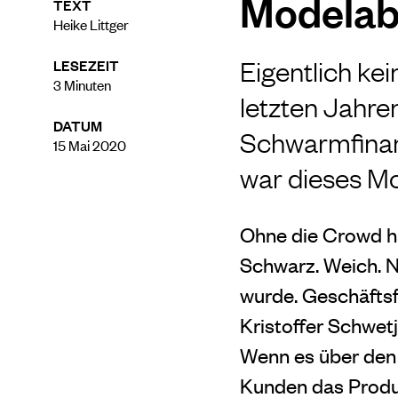
Modelab
TEXT
Heike Littger
Eigentlich ke
LESEZEIT
3
Minuten
letzten Jahren
DATUM
Schwarmfinan
15 Mai 2020
war dieses Mod
Ohne die Crowd h
Schwarz. Weich. Nu
wurde. Geschäftsf
Kristoffer Schwet
Wenn es über den k
Kunden das Produ