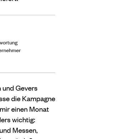
twortung
ternehmer
th und Gevers
müsse die Kampagne
 mir einen Monat
ers wichtig:
 und Messen,