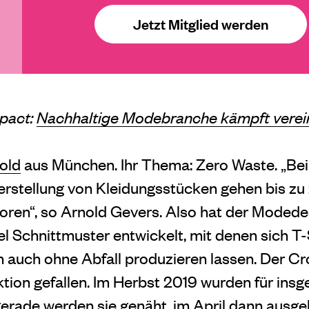
Jetzt Mitglied werden
pact:
Nachhaltige Modebranche kämpft verei
old
aus München. Ihr Thema: Zero Waste. „Bei
stellung von Kleidungsstücken gehen bis zu 
rloren“, so Arnold Gevers. Also hat der Mode
l Schnittmuster entwickelt, mit denen sich T
auch ohne Abfall produzieren lassen. Der Cr
ktion gefallen. Im Herbst 2019 wurden für ins
 gerade werden sie genäht, im April dann ausgel