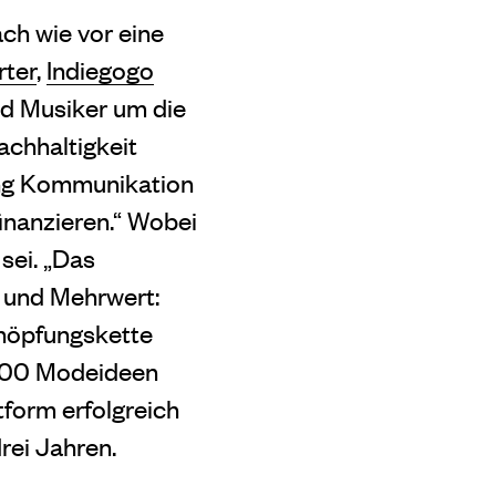
ch wie vor eine
rter
,
Indiegogo
d Musiker um die
chhaltigkeit
tung Kommunikation
inanzieren.“ Wobei
sei. „Das
n und Mehrwert:
chöpfungskette
 200 Modeideen
form erfolgreich
rei Jahren.