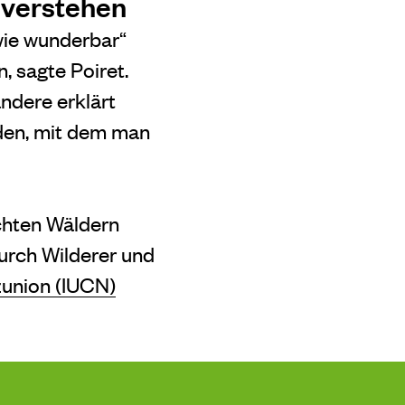
 verstehen
wie wunderbar“
, sagte Poiret.
ndere erklärt
den, mit dem man
chten Wäldern
durch Wilderer und
union (IUCN)