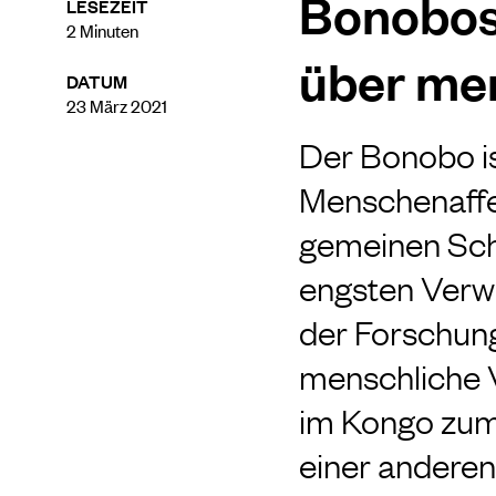
Bonobos 
LESEZEIT
2
Minuten
über men
DATUM
23 März 2021
Der Bonobo is
Menschenaffe
gemeinen Sch
engsten Verw
der Forschung
menschliche 
im Kongo zum
einer anderen