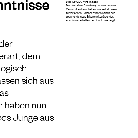
nntnisse
Bild: IMAGO / Mint Images
Die Verhaltensforschung unserer engsten
Verwandten kann helfen, uns selbst besser
zu verstehen. Forscher*innen haben nun
spannende neue Erkenntnisse über das
Adoptionsverhalten bei Bonobos erlangt.
 der
erart, dem
logisch
ssen sich aus
das
n haben nun
bos Junge aus