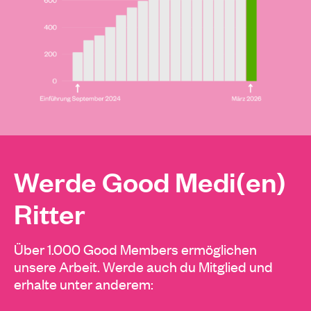
Werde Good Medi(en)
Ritter
Über 1.000 Good Members ermöglichen
unsere Arbeit. Werde auch du Mitglied und
erhalte unter anderem: