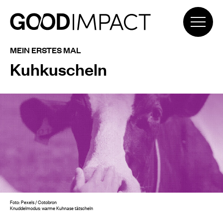
MEIN ERSTES MAL
Kuhkuscheln
Foto: Pexels / Cotobron
Knuddelmodus: warme Kuhnase tätscheln