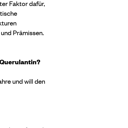
nter Faktor dafür,
stische
kturen
 und Prämissen.
 Querulantin?
hre und will den