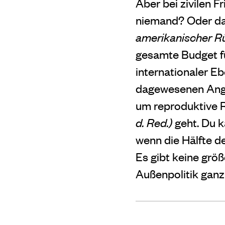
Aber bei zivilen F
niemand? Oder da
amerikanischer R
gesamte Budget f
internationaler Eb
dagewesenen Angri
um reproduktive 
d. Red.)
geht. Du k
wenn die Hälfte d
Es gibt keine grö
Außenpolitik ganz 