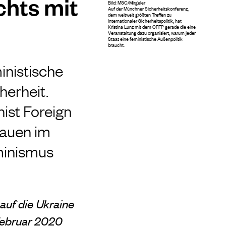
chts mit
Bild: MSC/Mirgeler
Auf der Münchner Sicherheitskonferenz,
dem weltweit größten Treffen zu
internationaler Sicherheitspolitik, hat
Kristina Lunz mit dem CFFP gerade die eine
Veranstaltung dazu organisiert, warum jeder
Staat eine feministische Außenpolitik
braucht.
inistische
herheit.
nist Foreign
rauen im
minismus
auf die Ukraine
 Februar 2020