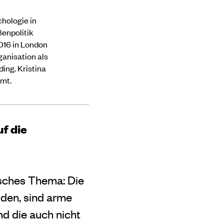
hologie in
ßenpolitik
016 in London
ganisation als
ing. Kristina
Amt.
f die
isches Thema: Die
iden, sind arme
d die auch nicht