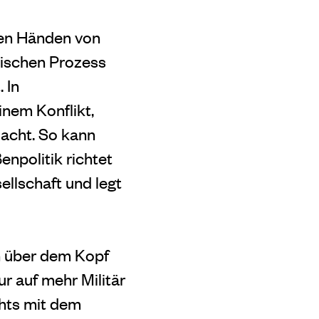
den Händen von
tischen Prozess
 In
nem Konflikt,
acht. So kann
npolitik richtet
ellschaft und legt
h über dem Kopf
r auf mehr Militär
chts mit dem