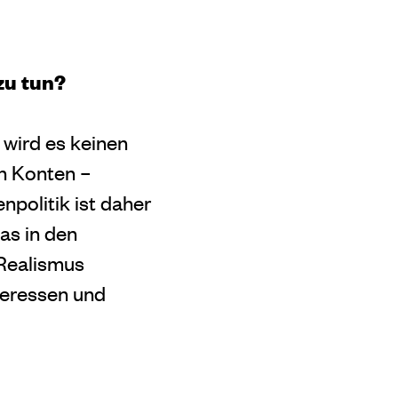
zu tun?
 wird es keinen
en Konten –
politik ist daher
was in den
 Realismus
nteressen und