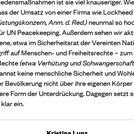
riedensmaßnahmen ist sie viel knauseriger. Wie
ss der Umsatz von einer Firma wie Lockheed
üstungskonzern, Anm. d. Red.)
neunmal so hoc
ür UN Peacekeeping. Außerdem sehen wir aktu
ene, etwa im Sicherheitsrat der Vereinten Nati
ff auf Menschen- und Freiheitsrechte – zum 
Rechte
(
etwa Verhütung und Schwangerschaf
annst keine menschliche Sicherheit und Wohl
er Bevölkerung nicht über ihre eigenen Körpe
ßere Form der Unterdrückung. Dagegen setzt s
klar ein.
Kristina Lunz