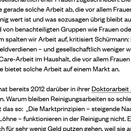
 gerade solche Arbeit ab, die vor allem Fraue
enig wert ist und was sozusagen
übrig bleibt a
d von benachteiligten Gruppen wie Frauen ode
 spalten wir Arbeit auf, kritisiert Schürmann:
eldverdienen – und gesellschaftlich weniger w
Care-Arbeit im
Haushalt, die vor allem Frauen 
 bietet solche Arbeit auf einem Markt an.
t bereits 2012 darüber in ihrer
Doktorarbeit
n. Warum bleiben Reinigungsarbeiten so schle
 das so:
„Die Marktprinzipien – steigende Na
Löhne – funktionieren in der Reinigung nicht. E
 für sehr wenig Geld putzen gehen, weil sie a