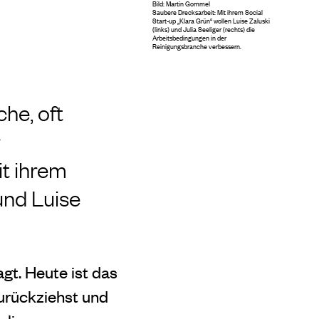
Bild: Martin Gommel
Saubere Drecksarbeit: Mit ihrem Social
Start-up „Klara Grün“ wollen
Luise Zaluski
(links) und Julia Seeliger (rechts) die
Arbeitsbedingungen in der
Reinigungsbranche verbessern.
he, oft
r
it ihrem
und Luise
agt. Heute ist das
zurückziehst und