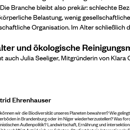
“ Die Branche bleibt also prekär: schlechte Be
körperliche Belastung, wenig gesellschaftlic
haftliche Organisation. Im Alter schließlich d
ter und ökologische Reinigungsm
t auch Julia Seeliger, Mitgründerin von Klara 
trid Ehrenhauser
können wir die Biodiversität unseres Planeten bewahren? Wie gelingt
rböden in Brandenburg oder im Niger wiederherzustellen? Was forde
nistischen Außenpolitik? Landwirtschaft, Ernährung und intersektiona
t beschäftigt Astrid sich am liebsten. Studiert hat sie International