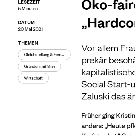
Öko-fair
LESEZEIT
5
Minuten
„Hardco
DATUM
20 Mai 2021
THEMEN
Vor allem Fra
Gleichstellung & Feminismus
prekär beschäf
Gründen mit Sinn
kapitalistisc
Wirtschaft
Social Start-
Zaluski das ä
Früher ging Kristi
anders: „Heute pfl