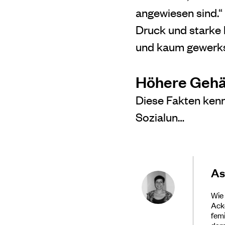
angewiesen
sind.
Druck und starke 
und kaum gewerksc
Höhere Gehäl
Diese Fakten kenn
Sozialun…
As
Wie 
Acke
femi
dami