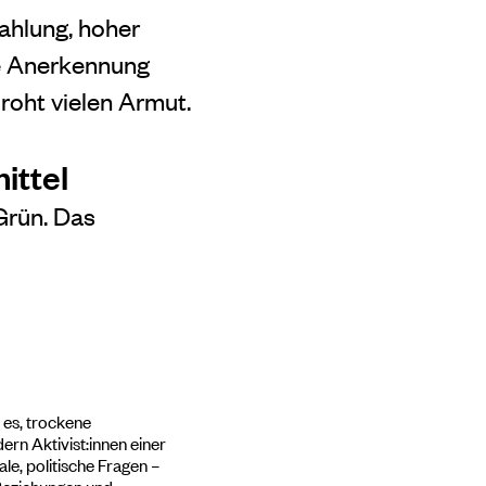
zahlung, hoher
he Anerkennung
roht vielen Armut.
ittel
Grün. Das
 es, trockene
rn Aktivist:innen einer
le, politische Fragen –
e Beziehungen und