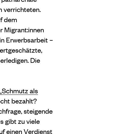
n ver
richteten.
uf dem
r Migrant:innen
 in Erwerbsarbeit –
ertgeschätzte,
erledigen. Die
 „Schmutz als
cht bezahlt?
chfrage, steigende
s gibt zu viele
uf einen Verdienst