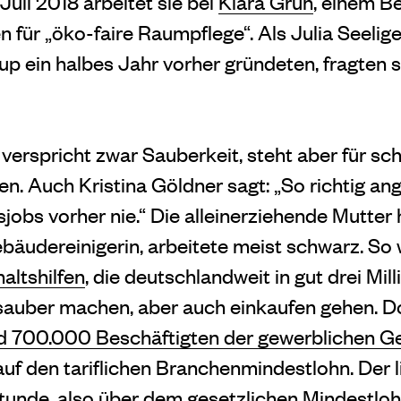
 Juli 2018 arbeitet sie bei
Klara Grün
, einem Be
 für „öko-faire Raumpflege“. Als Julia Seelige
up ein halbes Jahr vorher gründeten, fragten s
verspricht zwar Sauberkeit, steht aber für sc
. Auch Kristina Göldner sagt: „So richtig ange
obs vorher nie.“ Die alleinerziehende Mutter 
bäudereinigerin, arbeitete meist schwarz. So
altshilfen
, die deutschlandweit in gut drei Mil
sauber machen, aber auch einkaufen gehen. Do
d 700.000 Beschäftigten der gewerblichen G
uf den tariflichen Branchenmindestlohn. Der l
 Stunde, also über dem gesetzlichen Mindestlo