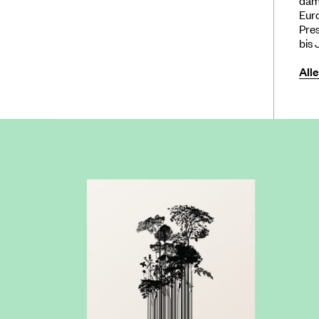
Euro
Pres
bis 
All