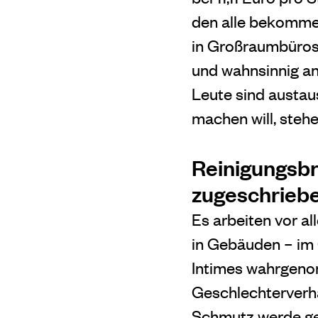
den alle bekommen
in Großraumbüros 
und wahnsinnig an
Leute sind austau
machen will, steh
Reinigungsbr
zugeschrieb
Es arbeiten vor a
in Gebäuden – im
Intimes wahrgeno
Geschlechterverhä
Schmutz werde ges