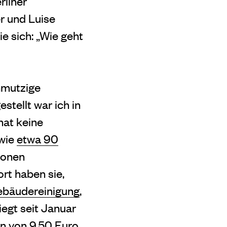
rliner
r und Luise
ie sich: „Wie geht
hmutzige
stellt war ich in
hat keine
 wie
etwa 90
lionen
rt haben sie,
ebäudereinigung
,
iegt seit Januar
hn von 9,50 Euro,