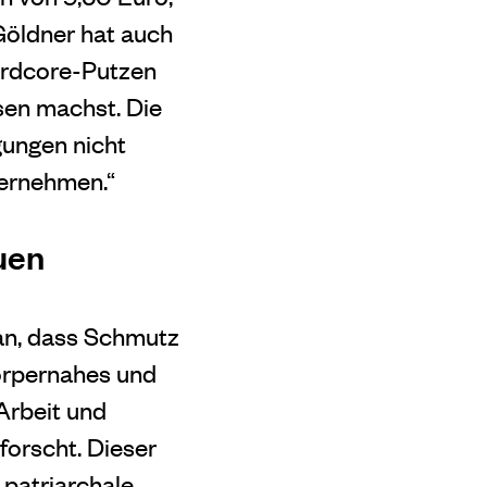
Göldner hat auch
Hardcore-Putzen
sen machst. Die
gungen nicht
bernehmen.“
uen
ran, dass Schmutz
örpernahes und
Arbeit und
forscht. Dieser
 patriarchale