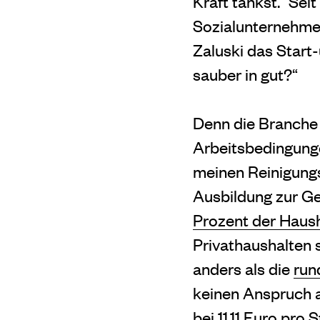
Kraft tankst.“ Seit
Sozialunternehmen
Zaluski das Start-
sauber in gut?“
Denn die Branche 
Arbeitsbedingungen
meinen Reinigungsj
Ausbildung zur Ge
Prozent der Haush
Privathaushalten 
anders als die
run
keinen Anspruch a
bei 11,11 Euro pro