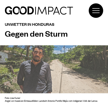
UNWETTER IN HONDURAS
Gegen den Sturm
Foto: Lisa Kuner
Angst vor massiven Ernteausfällen: Landwirt Antonio Portillo Mejía vom indigenen Volk der Lenca