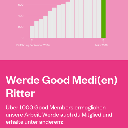
Werde Good Medi(en)
Ritter
Über 1.000 Good Members ermöglichen
unsere Arbeit. Werde auch du Mitglied und
erhalte unter anderem: