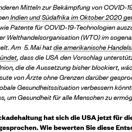
anderen Mitteln zur Bekämpfung von COVID-19
ben
Indien und Südafrika im Oktober 2020 ge
wie Patente für COVID-19-Technologien auszu
der Welthandelsorganisation (WTO) im sogen
lt. Am 5. Mai hat
die amerikanische Handels
kündet
, dass die USA den Vorschlag unterstüt
nion, die die Aussetzung bisher blockiert, wä
sute von Ärzte ohne Grenzen darüber gesproc
obale Gesundheitssituation verbessern könnt
, um Gesundheit für alle Menschen zu ermög
kadehaltung hat sich die USA jetzt für di
esprochen. Wie bewerten Sie diese Ent