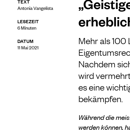
„Geistig
TEXT
Antonia Vangelista
erheblic
LESEZEIT
6
Minuten
Mehr als 100 
DATUM
11 Mai 2021
Eigentumsrec
Nachdem sich
wird vermehrt
es eine wicht
bekämpfen.
Während die meist
werden können, h