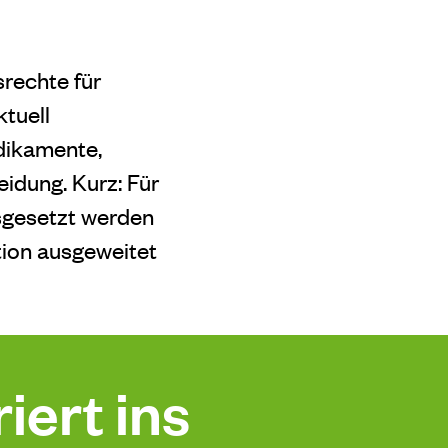
srechte für
tuell
dikamente,
idung. Kurz: Für
sgesetzt werden
tion ausgeweitet
iert ins