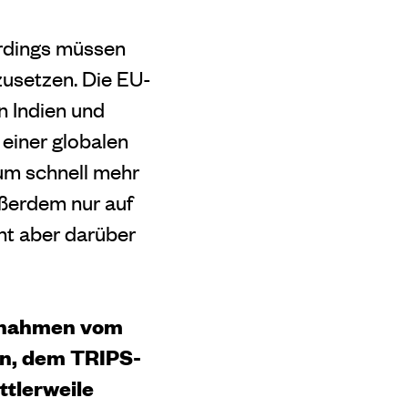
erdings müssen
zusetzen. Die EU-
n Indien und
 einer globalen
um schnell mehr
ßerdem nur auf
ht aber darüber
usnahmen vom
en, dem TRIPS-
ttlerweile