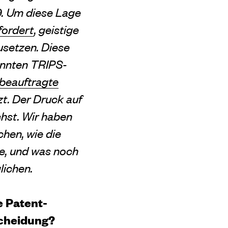
. Um diese Lage
fordert
, geistige
setzen. Diese
annten TRIPS-
beauftragte
zt. Der Druck auf
chst. Wir haben
hen, wie die
e, und was noch
lichen.
e Patent-
scheidung?