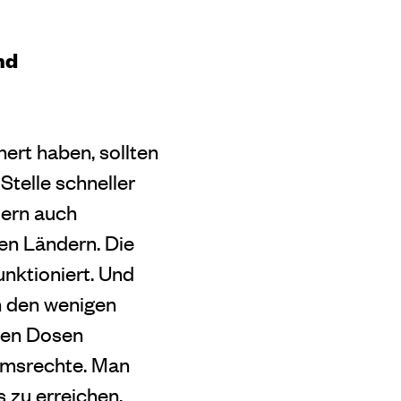
nd
hert haben, sollten
Stelle schneller
dern auch
en Ländern. Die
unktioniert. Und
on den wenigen
nden Dosen
tumsrechte. Man
 zu erreichen,