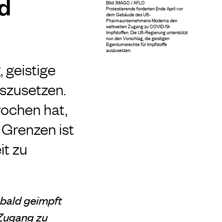
nd
BIld: IMAGO / AFLO
Protestierende forderten Ende April vor
dem Gebäude des US-
Pharmaunternehmens Moderna den
weltweiten Zugang zu COVID-19-
Impfstoffen. Die US-Regierung unterstützt
nun den Vorschlag, die geistigen
Eigentumsrechte für Impfstoffe
auszusetzen.
 geistige
szusetzen.
ochen hat,
 Grenzen ist
it zu
bald geimpft
Zugang zu