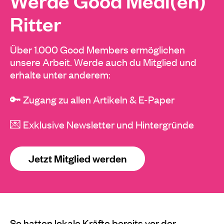
Werde Good Medi(en)
Ritter
Über 1.000 Good Members ermöglichen
unsere Arbeit. Werde auch du Mitglied und
erhalte unter anderem:
🔑 Zugang zu allen Artikeln & E-Paper
💌 Exklusive Newsletter und Hintergründe
Jetzt Mitglied werden
So hatten lokale Kräfte bereits vor der