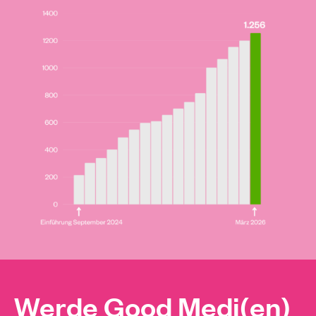
Werde Good Medi(en)