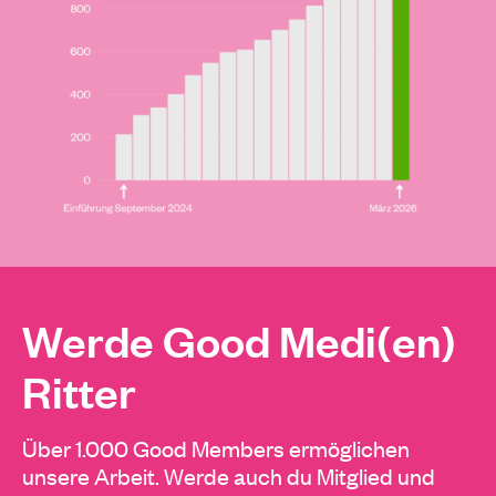
Werde Good Medi(en)
Ritter
Über 1.000 Good Members ermöglichen
unsere Arbeit. Werde auch du Mitglied und