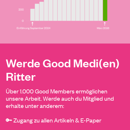
Werde Good Medi(en)
Ritter
Über 1.000 Good Members ermöglichen
unsere Arbeit. Werde auch du Mitglied und
erhalte unter anderem:
🔑 Zugang zu allen Artikeln & E-Paper