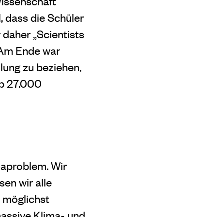
Wissenschaft
, dass die Schüler
 daher „Scientists
. Am Ende war
llung zu beziehen,
pp 27.000
aproblem. Wir
en wir alle
d möglichst
massive Klima- und