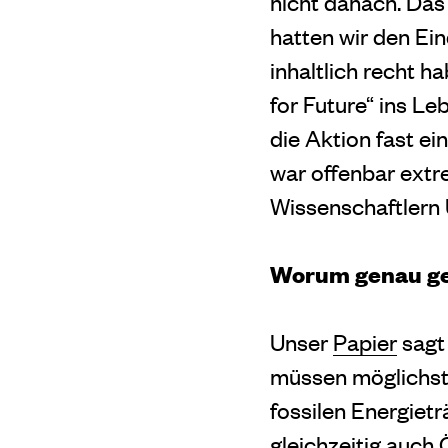
nicht danach. Das
hatten wir den Ein
inhaltlich recht h
for Future“ ins L
die Aktion fast ei
war offenbar extr
Wissenschaftlern
Worum genau geh
Unser
Papier
sagt
müssen möglichst
fossilen Energiet
gleichzeitig auch