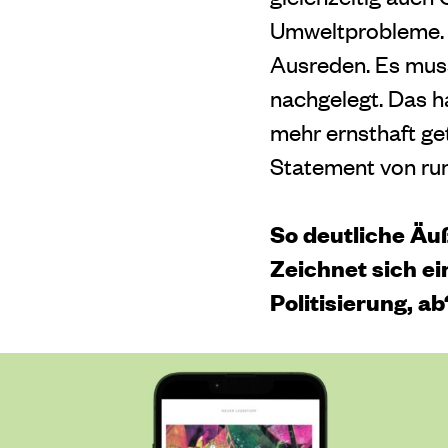
Umweltprobleme. Di
Ausreden. Es mus
nachgelegt. Das ha
mehr ernsthaft get
Statement von run
So deutliche Äu
Zeichnet sich ei
Politisierung, ab