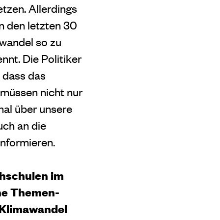
tzen. Allerdings
n den letzten 30
awandel so zu
nnt. Die Politiker
, dass das
r müssen nicht nur
nal über unsere
uch an die
informieren.
hschulen im
ine Themen-
m Klimawandel