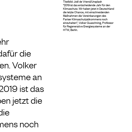
Titelbild: Joël de Vriend/Unsplash
“2019 ist das entscheidende Jahr für den
Klimaschutz. Wir haben jetzt in Deutschland
die letzte Chance, mit einschneidenden
Maßnahmen die Vereinbarungen des
Pariser Klimaschutzabkommens noch
einzuhalten”, Volker Quaschning, Professor
für Regenerative Energiesysteme an der
HTW, Berlin.
ehr
afür die
en. Volker
esysteme an
 2019 ist das
n jetzt die
die
mens noch