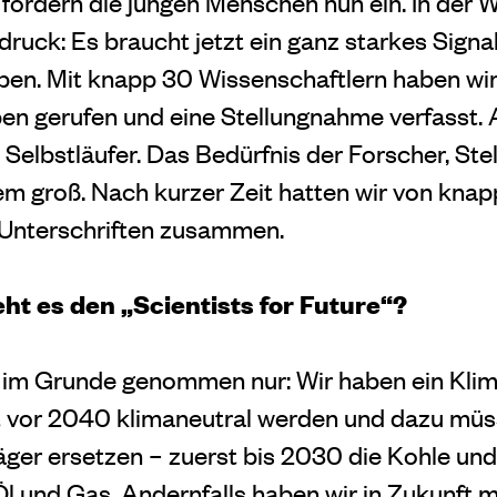
 fordern die jungen Menschen nun ein. In der 
druck: Es braucht jetzt ein ganz starkes Signal
aben. Mit knapp 30 Wissenschaftlern haben wir
eben gerufen und eine Stellungnahme verfasst
n Selbstläufer. Das Bedürfnis der Forscher, Ste
em groß. Nach kurzer Zeit hatten wir von kna
 Unterschriften zusammen.
t es den „Scientists for Future“?
 im Grunde genommen nur: Wir haben ein Klim
 vor 2040 klimaneutral werden und dazu müss
räger ersetzen – zuerst bis 2030 die Kohle un
 Öl und Gas. Andernfalls haben wir in Zukunft 