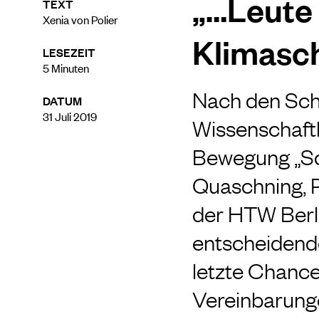
„…Leute 
TEXT
Xenia von Polier
Klimasch
LESEZEIT
5
Minuten
Nach den Sch
DATUM
31 Juli 2019
Wissenschaftl
Bewegung „Sci
Quaschning, 
der HTW Berlin
entscheidende
letzte Chanc
Vereinbarung