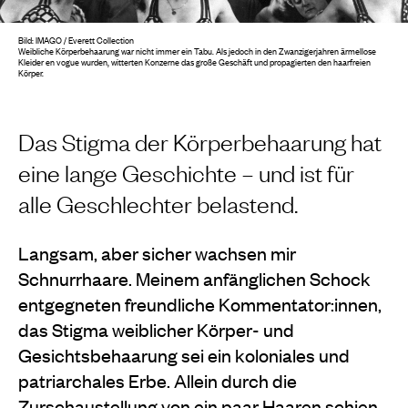
Bild: IMAGO / Everett Collection
Weibliche Körperbehaarung war nicht immer ein Tabu. Als jedoch in den Zwanzigerjahren ärmellose
Kleider en vogue wurden, witterten Konzerne das große Geschäft und propagierten den haarfreien
Körper.
Das Stigma der Körperbehaarung hat
eine lange Geschichte – und ist für
alle Geschlechter belastend.
Langsam, aber sicher wachsen mir
Schnurrhaare. Meinem anfänglichen Schock
entgegneten freundliche Kommentator:innen,
das Stigma weiblicher Körper- und
Gesichtsbehaarung sei ein koloniales und
patriarchales Erbe. Allein durch die
Zurschaustellung von ein paar Haaren schien