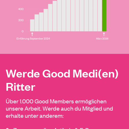
Werde Good Medi(en)
Ritter
Über 1.000 Good Members ermöglichen
unsere Arbeit. Werde auch du Mitglied und
erhalte unter anderem: