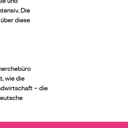
ale und
tensiv. Die
 über diese
cherchebüro
, wie die
dwirtschaft – die
deutsche