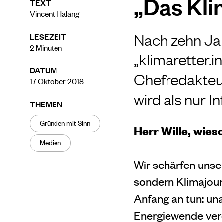
„Das Kli
TEXT
Vincent Halang
Nach zehn Ja
LESEZEIT
2
Minuten
„klimaretter.i
DATUM
Chefredakteur
17 Oktober 2018
wird als nur 
THEMEN
Gründen mit Sinn
Herr Wille, wies
Medien
Wir schärfen unser
sondern Klimajour
Anfang an tun:
una
Energiewende verö