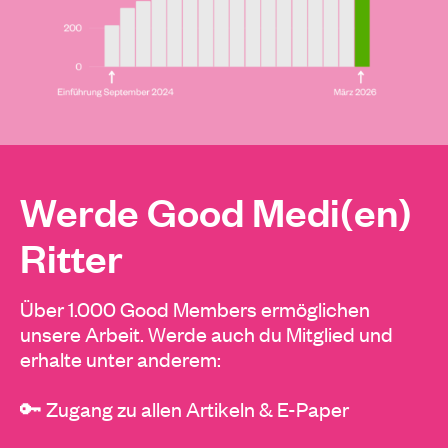
Werde Good Medi(en)
Ritter
Über 1.000 Good Members ermöglichen
unsere Arbeit. Werde auch du Mitglied und
erhalte unter anderem:
🔑 Zugang zu allen Artikeln & E-Paper