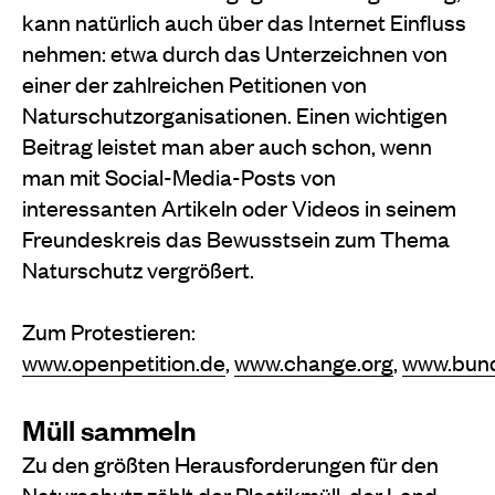
kann natürlich auch über das Internet Einfluss
nehmen: etwa durch das Unterzeichnen von
einer der zahlreichen Petitionen von
Naturschutzorganisationen. Einen wichtigen
Beitrag leistet man aber auch schon, wenn
man mit Social-Media-Posts von
interessanten Artikeln oder Videos in seinem
Freundeskreis das Bewusstsein zum Thema
Naturschutz vergrößert.
Zum Protestieren:
www.openpetition.de
,
www.change.org
,
www.bund
Müll sammeln
Zu den größten Herausforderungen für den
Naturschutz zählt der Plastikmüll, der Land