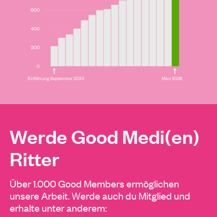
Werde Good Medi(en)
Ritter
Über 1.000 Good Members ermöglichen
unsere Arbeit. Werde auch du Mitglied und
erhalte unter anderem: