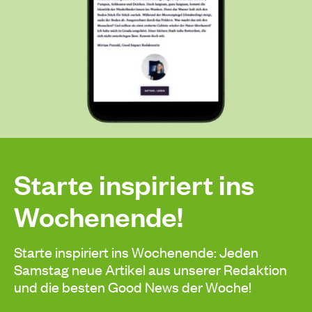
Starte inspiriert ins
Wochenende!
Starte inspiriert ins Wochenende: Jeden
Samstag neue Artikel aus unserer Redaktion
und die besten Good News der Woche!