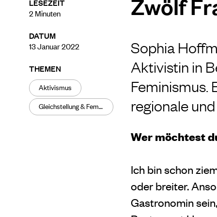
Zwölf F
LESEZEIT
2
Minuten
DATUM
Sophia Hoffma
13 Januar 2022
Aktivistin in 
THEMEN
Feminismus. B
Aktivismus
regionale und
Gleichstellung & Feminismus
Wer möchtest du
Ich bin schon zie
oder breiter. Anson
Gastronomin sein,