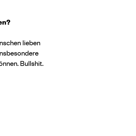
en?
nschen lieben
 insbesondere
nnen. Bullshit.