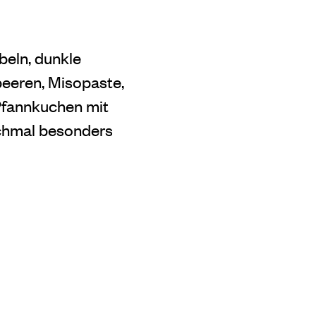
beln, dunkle
beeren, Misopaste,
Pfannkuchen mit
chmal besonders