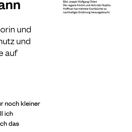
mann
Bild: Joseph Wolfgang Ohlert
Die vegane Köchin und Aktivistin Sophia
Hoffman hat mehrere Kochbücher zu
nachhaltiger Ernährung herausgebracht.
orin und
chutz und
e auf
r noch kleiner
l ich
ich das