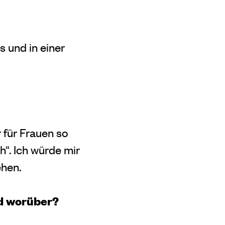
 und in einer
r für Frauen so
h“. Ich würde mir
ehen.
nd worüber?