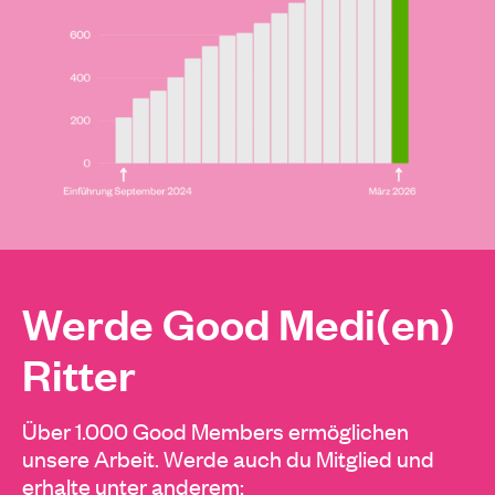
Werde Good Medi(en)
Ritter
Über 1.000 Good Members ermöglichen
unsere Arbeit. Werde auch du Mitglied und
erhalte unter anderem: