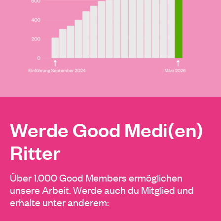
Werde Good Medi(en)
Ritter
Über 1.000 Good Members ermöglichen
unsere Arbeit. Werde auch du Mitglied und
erhalte unter anderem: