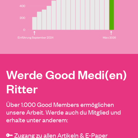
Werde Good Medi(en)
Ritter
Über 1.000 Good Members ermöglichen
unsere Arbeit. Werde auch du Mitglied und
erhalte unter anderem:
🔑 Zugang zu allen Artikeln & E-Paper