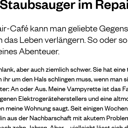
 Staubsauger im Repa
air-Café kann man geliebte Gegens
n das Leben verlängern. So oder so 
eines Abenteuer.
lank, aber auch ziemlich schwer. Sie hat eine t
n ihr um den Hals schlingen muss, wenn man si
ter: An oder Aus. Meine Vampyrette ist das Fa
ngenen Elektrogeräteherstellers und eine alt
ren meine Wohnung saugt. Seit einigen Wochen v
din aus der Nachbarschaft mit akutem Problem:
ch zehn Jahren. Aber … vielleicht lässt sich 