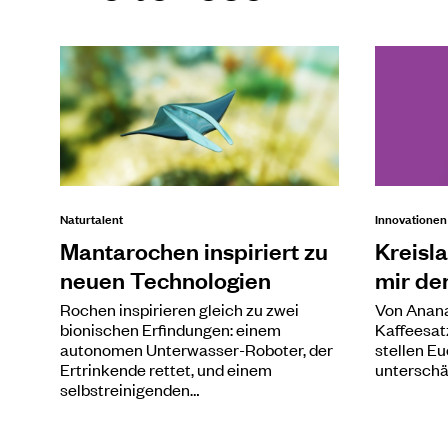
Naturtalent
Innovatione
Mantarochen inspiriert zu
Kreisla
neuen Technologien
mir de
Rochen inspirieren gleich zu zwei
Von Anana
bionischen Erfindungen: einem
Kaffeesatz
autonomen Unterwasser-Roboter, der
stellen E
Ertrinkende rettet, und einem
unterschä
selbstreinigenden…