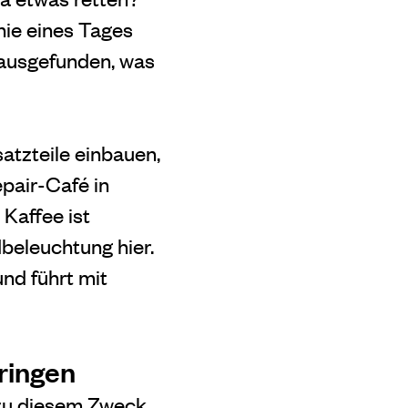
nie eines Tages
rausgefunden, was
atzteile einbauen,
pair-Café in
Kaffee ist
dbeleuchtung hier.
nd führt mit
ringen
 zu diesem Zweck