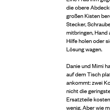
die obere Abdecku
großen Kisten ber
Stecker, Schraub
mitbringen, Hand a
Hilfe holen oder 
Lösung wagen.
Danie und Mimi ha
auf dem Tisch plat
ankommt: zwei Koh
nicht die geringst
Ersatzteile kost
wenig. Aber wie m