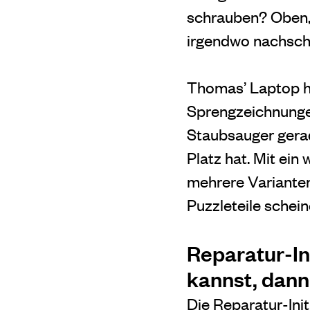
schrauben? Oben, 
irgendwo nachsc
Thomas’ Laptop hi
Sprengzeichnungen,
Staubsauger gera
Platz hat. Mit ein
mehrere Varianten
Puzzleteile schein
Reparatur-Ini
kannst, dann 
Die
Reparatur-Init