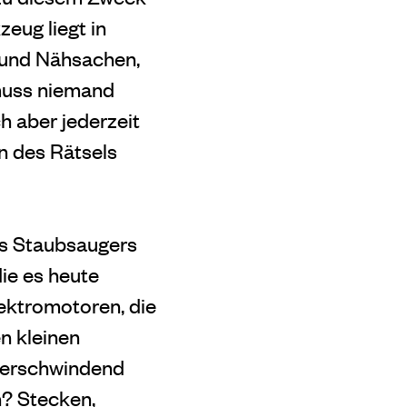
eug liegt in
 und Nähsachen,
muss niemand
h aber jederzeit
 des Rätsels
es Staubsaugers
die es heute
ektromotoren, die
en kleinen
verschwindend
n? Stecken,