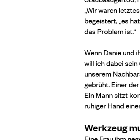
„Wir waren letzte
begeistert, „es h
das Problem ist.“
Wenn Danie und ih
will ich dabei sei
unserem Nachbars
gebrüht. Einer de
Ein Mann sitzt kon
ruhiger Hand einen
Werkzeug mu
Eine Frau ihm geg