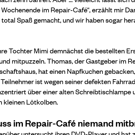
s Wochenende im Repair-Café“, erzählt mir Da
at total Spaß gemacht, und wir haben sogar he
re Tochter Mimi demnächst die bestellten Ers
n und mitpuzzeln. Thomas, der Gastgeber im Re
chaftshaus, hat einen Napfkuchen gebacken, 
r Teilnehmer ist wegen seiner defekten Fahrra
zentriert über einer alten Schreibtischlampe u
 kleinen Lötkolben.
ss im Repair-Café niemand mitb
enüber untersucht ihren DVD-Player und hat