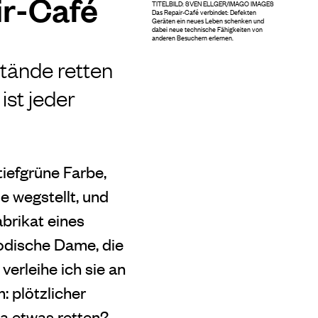
ir-Café
TITELBILD: SVEN ELLGER/IMAGO IMAGES
Das Repair-Café verbindet: Defekten
Geräten ein neues Leben schenken und
dabei neue technische Fähigkeiten von
anderen Besuchern erlernen.
tände retten
ist jeder
iefgrüne Farbe,
e wegstellt, und
brikat eines
modische Dame, die
erleihe ich sie an
 plötzlicher
da etwas retten?