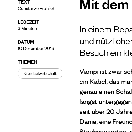
Mit dem
TEXT
Constanze Fröhlich
LESEZEIT
In einem Rep
3
Minuten
und nützliche
DATUM
10 Dezember 2019
Besuch ein kl
THEMEN
Vampi ist zwar sch
Kreislaufwirtschaft
ein Kabel, das ma
genau einen Schal
längst untergega
seit über 20 Jah
Danie, eine Freun
Staubsaugertod, na