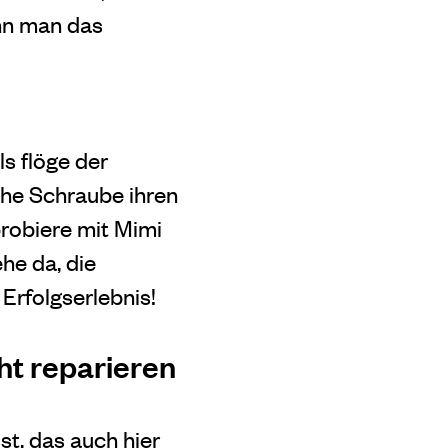
ann man das
s flöge der
he Schraube ihren
 probiere mit Mimi
he da, die
 Erfolgserlebnis!
cht reparieren
sst
, das auch hier