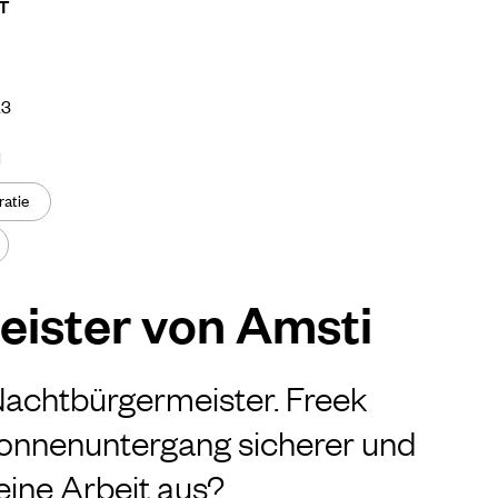
T
23
N
atie
ister von Amsti
achtbürgermeister. Freek
Sonnenuntergang sicherer und
eine Arbeit aus?