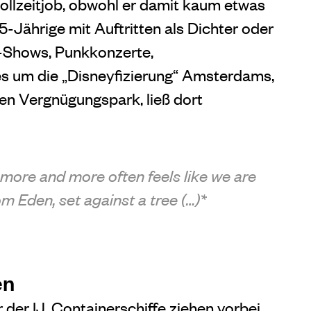
Vollzeitjob, obwohl er damit kaum etwas
-Jährige mit Auftritten als Dichter oder
g-Shows, Punkkonzerte,
 es um die „Disneyfizierung“ Amsterdams,
en Vergnügungspark, ließ dort
more and more often feels like we are
m Eden, set against a tree (…)*
en
 der IJ, Containerschiffe ziehen vorbei.