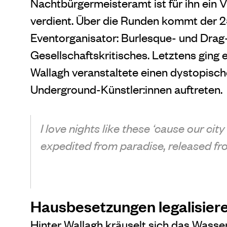
Nachtbürgermeisteramt ist für ihn ein 
verdient. Über die Runden kommt der 25
Eventorganisator: Burlesque- und Dra
Gesellschaftskritisches. Letztens ging
Wallagh veranstaltete einen dystopisch
Underground-Künstler:innen auftreten.
I love nights like these ‘cause our city
expedited from paradise,
released fro
Hausbesetzungen legalisier
Hinter Wallagh kräuselt sich das Wasser