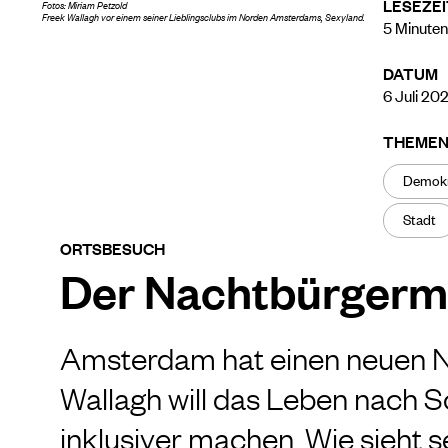
LESEZEI
Fotos: Miriam Petzold
Freek Wallagh vor einem seiner Lieblingsclubs im Norden Amsterdams, Sexyland.
5
Minuten
DATUM
6 Juli 20
THEME
Demokr
Stadt
ORTSBESUCH
Der Nachtbürgerme
Amsterdam hat einen neuen N
Wallagh will das Leben nach 
inklusiver machen. Wie sieht s