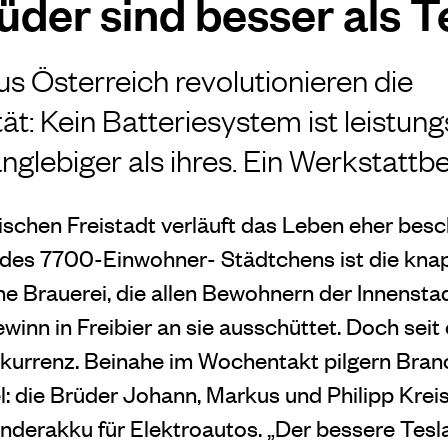
üder sind besser als T
us Österreich revolutionieren die
ät: Kein Batteriesystem ist leistung
anglebiger als ihres. Ein Werkstatt
ischen Freistadt verläuft das Leben eher besc
 des 7700-Einwohner- Städtchens ist die kna
e Brauerei, die allen Bewohnern der Innenst
winn in Freibier an sie ausschüttet. Doch sei
nkurrenz. Beinahe im Wochentakt pilgern Bra
iel: die Brüder Johann, Markus und Philipp Kreis
nderakku für Elektroautos. „Der bessere Tes