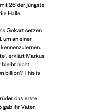
mit 26 der jüngste
ie Halle.
ins Gokart setzen
, um an einer
r kennenzulernen.
e“, erklärt Markus
 bleibt nicht
n billion? This is
Brüder das erste
 gab ihr Vater,