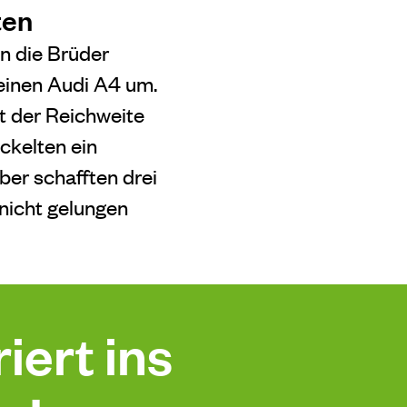
ten
n die Brüder
einen Audi A4 um.
it der Reichweite
ckelten ein
ber schafften drei
 nicht gelungen
iert ins