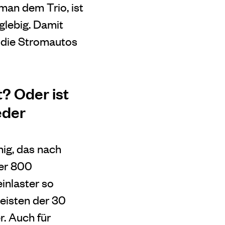
man dem Trio, ist
glebig. Damit
, die Stromautos
? Oder ist
eder
nig, das nach
ner 800
inlaster so
eisten der 30
r. Auch für