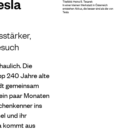
esla
Titelbild: Heinz S. Tesarek
In einer kleinen Werkstatt in Österreich
entstehen Akkus, die besser sind als die von
Tesla
sstärker,
besuch
haulich. Die
pp 240 Jahre alte
adt gemeinsam
t ein paar Monaten
nchenkenner ins
el und ihr
la kommt aus