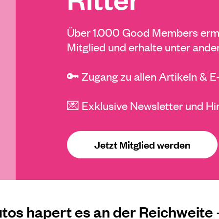
Über 1.000 Good Members ermö
Mitglied und erhalte unter ande
🔑 Zugang zu allen Artikeln & 
💌 Exklusive Newsletter und Hi
Jetzt Mitglied werden
tos hapert es an der Reichweite –