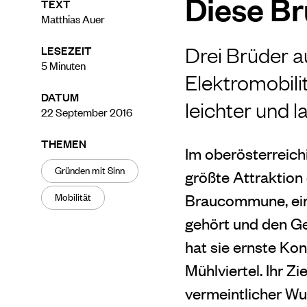
Diese Br
TEXT
Matthias Auer
Drei Brüder a
LESEZEIT
5
Minuten
Elektromobilit
DATUM
leichter und l
22 September 2016
THEMEN
Im oberösterreich
Gründen mit Sinn
größte Attraktion
Mobilität
Braucommune, ein
gehört und den Ge
hat sie ernste Ko
Mühlviertel. Ihr Z
vermeintlicher Wu