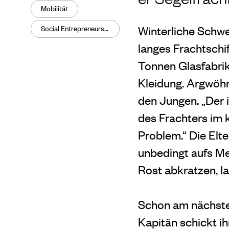
Mobilität
Social Entrepreneurship
Winterliche Schw
langes Frachtschi
Tonnen Glasfabrika
Kleidung. Argwöhn
den Jungen. „Der i
des Frachters im 
Problem.“ Die Elte
unbedingt aufs Mee
Rost abkratzen, l
Schon am nächste
Kapitän schickt i