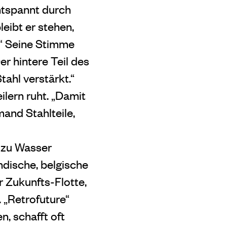
tspannt durch
eibt er stehen,
.“ Seine Stimme
r hintere Teil des
tahl verstärkt.“
ilern ruht. „Damit
and Stahlteile,
s zu Wasser
ndische, belgische
r Zukunfts-Flotte,
 „Retrofuture“
, schafft oft