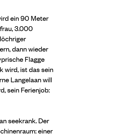
ird ein 90 Meter
frau, 3.000
löchriger
ern, dann wieder
zyprische Flagge
wird, ist das sein
rne Langelaan will
d, sein Ferienjob:
an seekrank. Der
schinenraum: einer