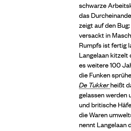
schwarze Arbeits
das Durcheinander
zeigt auf den Bug
versackt in Masch
Rumpfs ist fertig 
Langelaan kitzelt 
es weitere 100 Ja
die Funken sprühen
De Tukker
heißt 
gelassen werden u
und britische Häfe
die Waren umwelts
nennt Langelaan d