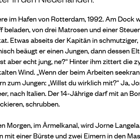
ere im Hafen von Rotterdam, 1992. Am Dock w
ff beladen, von drei Matrosen und einer Steuer
t. Etwas abseits der Kapitän in schmutziger, 
isch beäugt er einen Jungen, dann dessen Elt
st aber echt jung, ne?“ Hinter ihm zittert die 
kalten Wind. „Wenn der beim Arbeiten seekrank 
rn zum Jungen: „Willst du wirklich mit?“ Ja, Jo
r, nach Italien. Der 14-Jährige darf mit an Bor
ackieren, schrubben.
n Morgen, im Ärmelkanal, wird Jorne Langela
hn mit einer Bürste und zwei Eimern in den Ma