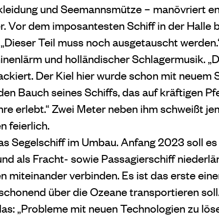
kleidung und Seemannsmütze – manövriert en
. Vor dem imposantesten Schiff in der Halle bl
: „Dieser Teil muss noch ausgetauscht werden
inenlärm und holländischer Schlagermusik. „De
lackiert. Der Kiel hier wurde schon mit neuem S
den Bauch seines Schiffs, das auf kräftigen Pfe
hre erlebt.“ Zwei Meter neben ihm schweißt jem
 feierlich.
das Segelschiff im Umbau. Anfang 2023 soll e
nd als Fracht- sowie Passagierschiff niederlä
n miteinander verbinden. Es ist das erste eine
chonend über die Ozeane transportieren soll.
as: „Probleme mit neuen Technologien zu lösen