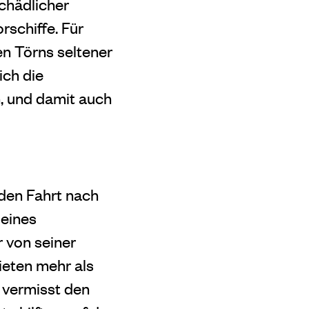
chädlicher
schiffe. Für
gen Törns seltener
ich die
, und damit auch
den Fahrt nach
 eines
r von seiner
ieten mehr als
 vermisst den