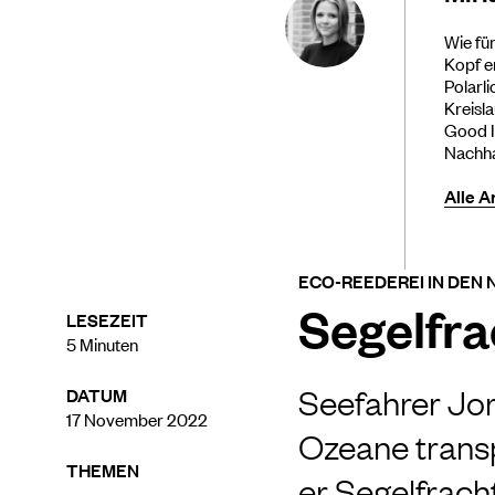
Wie für
Kopf e
Polarli
Kreisl
Good I
Nachha
Alle A
ECO-REEDEREI IN DEN
Segelfra
LESEZEIT
5
Minuten
Seefahrer Jor
DATUM
17 November 2022
Ozeane transp
THEMEN
er Segelfrach