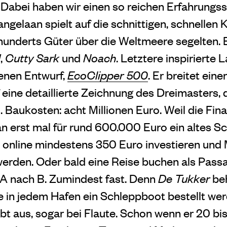
Dabei haben wir einen so reichen Erfahrungss
ngelaan spielt auf die schnittigen, schnellen K
rhunderts Güter über die Weltmeere segelten. E
d
,
Cutty Sark
und
Noach
. Letztere inspirierte 
enen Entwurf,
EcoClipper 500
. Er breitet ei
 eine detaillierte Zeichnung des Dreimasters, 
. Baukosten: acht Millionen Euro. Weil die Fin
n erst mal für rund 600.000 Euro ein altes Sch
online mindestens 350 Euro investieren und 
erden. Oder bald eine Reise buchen als Passag
 A nach B. Zumindest fast. Denn
De Tukker
beh
in jedem Hafen ein Schleppboot bestellt wer
eibt aus, sogar bei Flaute. Schon wenn er 20 b