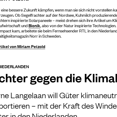
 eine bessere Zukunft kämpfen, wenn man sie sich nicht vorstellen ka
rzeugen. Ob Segelfrachter auf der Nordsee, Kuhmilch produzierend
chtern inspirierte Solarpaneele – meist drehen sich ihre Artikel um K
aufwirtschaft und
Bionik
, also von der Natur inspirierte Technologie
mpact kam, arbeitete sie beim Fernsehsender RTL in den Niederland
ltigkeitsmagazin Norr in Schweden.
rtikel von Miriam Petzold
 NIEDERLANDEN
chter gegen die Klima
ne Langelaan will Güter klimaneutr
ortieren – mit der Kraft des Winde
ter in den Niederlanden.