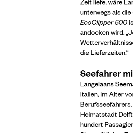
Zeit liefe, wäre 
unterwegs als die 
EcoClipper 500
i
andocken wird. „Je
Wetterverhältniss
die Lieferzeiten.“
Seefahrer mi
Langelaans Seema
Italien, im Alter 
Berufsseefahrers. 
Heimatstadt Delft
hundert Passagier