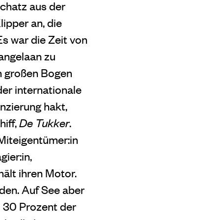
chatz aus der
lipper an, die
s war die Zeit von
Langelaan zu
nen großen Bogen
der internationale
anzierung hakt,
iff,
De Tukker
.
Miteigentümer:in
ier:in,
ält ihren Motor.
den. Auf See aber
is 30 Prozent der