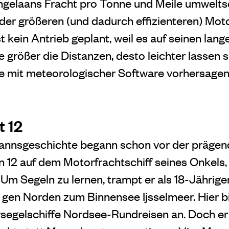
Langelaans Fracht pro Tonne und Meile umwelts
der größeren (und dadurch effizienteren) Motor
st kein Antrieb geplant, weil es auf seinen lan
 größer die Distanzen, desto leichter lassen s
e mit meteorologischer Software vorhersagen
t 12
nnsgeschichte begann schon vor der prägen
von 12 auf dem Motorfrachtschiff seines Onkels,
Um Segeln zu lernen, trampt er als 18-Jährige
 gen Norden zum Binnensee Ijsselmeer. Hier b
segelschiffe Nordsee-Rundreisen an. Doch er