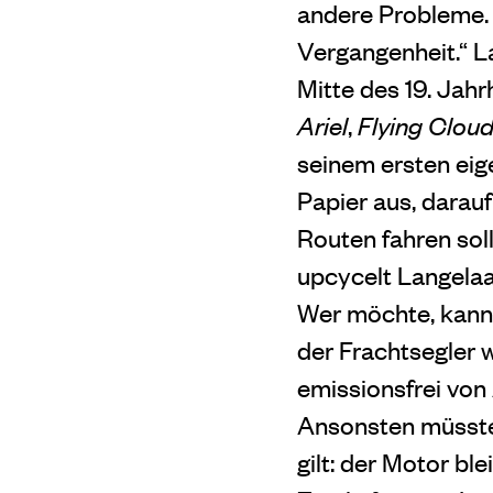
andere Probleme. 
Vergangenheit.“ La
Mitte des 19. Jah
Ariel
,
Flying Clou
seinem ersten eig
Papier aus, darauf
Routen fahren soll
upcycelt Langelaa
Wer möchte, kann 
der Frachtsegler w
emissionsfrei von
Ansonsten müsste 
gilt: der Motor bl