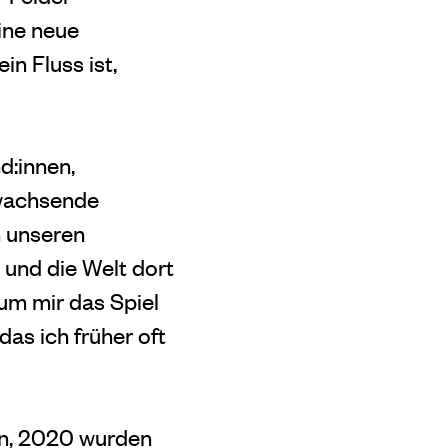
ine neue
n Fluss ist,
d:innen,
 wachsende
n unseren
 und die Welt dort
arum mir das Spiel
s ich früher oft
en, 2020 wurden