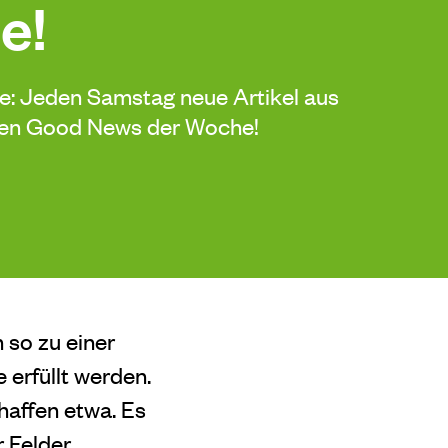
e!
de: Jeden Samstag neue Artikel aus
sten Good News der Woche!
n so zu einer
rfüllt werden.
haffen etwa. Es
r Felder