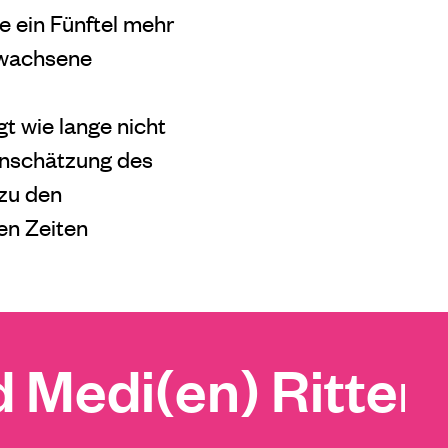
ein Fünftel mehr
Erwachsene
t wie lange nicht
nschätzung des
 zu den
en Zeiten
Medi(en) Ritter