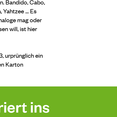
in. Bandido, Cabo,
n, Yahtzee … Es
Analoge mag oder
n will, ist hier
 urprünglich ein
en Karton
iert ins