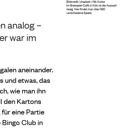
Bildcredit: Unsplash / Nik Korba
Im Brettspiel-Café in Köln ist die Auswahl
riesig. Hier findet man über 630
verschiedene Spiele.
n analog –
er war im
galen aneinander.
s und etwas, das
uch, wie man ihn
ll den Kartons
für eine Partie
 Bingo Club in