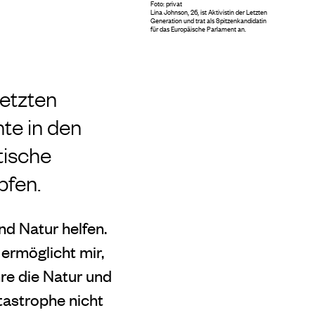
Foto: privat
Lina Johnson, 26, ist Aktivistin der Letzten
Generation und trat als Spitzenkandidatin
für das Europäische Parlament an.
Letzten
hte in den
tische
pfen.
nd Natur helfen.
ermöglicht mir,
hre die Natur und
tastrophe nicht