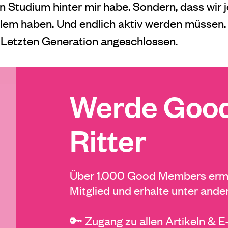
in Studium hinter mir habe. Sondern, dass wir j
em haben. Und endlich aktiv werden müssen.
 Letzten Generation angeschlossen.
Werde Good
Ritter
Über 1.000 Good Members ermö
Mitglied und erhalte unter ande
🔑 Zugang zu allen Artikeln & 