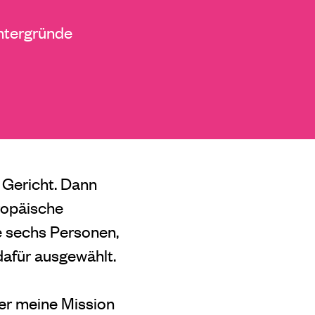
ntergründe
 Gericht. Dann
ropäische
ie sechs Personen,
afür ausgewählt.
er meine Mission