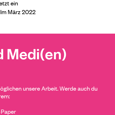
etzt ein
 Im März 2022
 Medi(en)
glichen unsere Arbeit. Werde auch du
rem:
E-Paper