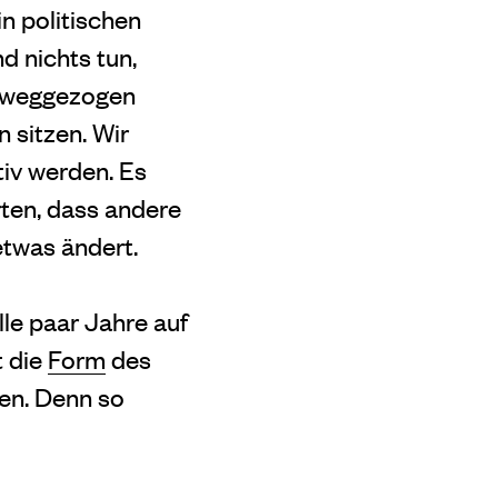
in politischen
d nichts tun,
n weggezogen
 sitzen. Wir
tiv werden. Es
rten, dass andere
etwas ändert.
lle paar Jahre auf
t die
Form
des
ben. Denn so