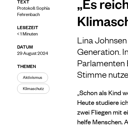
„Es reich
TEXT
Protokoll: Sophia
Fehrenbach
Klimasch
LESEZEIT
< 1
Minuten
Lina Johnsen i
DATUM
Generation. I
29 August 2024
Parlamenten E
THEMEN
Stimme nutzen
Aktivismus
Klimaschutz
„Schon als Kind w
Heute studiere ich
zwei Fliegen mit e
helfe Menschen. A