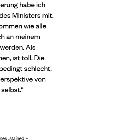
terung habe ich
des Ministers mit.
nommen wie alle
och an meinem
 werden. Als
, ist toll. Die
nbedingt schlecht,
 Perspektive von
selbst.“
ines „stained –