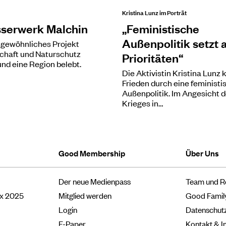
Kristina Lunz im Porträt
serwerk Malchin
„Feministische
Außenpolitik setzt 
ngewöhnliches Projekt
chaft und Naturschutz
Prioritäten“
und eine Region belebt.
Die Aktivistin Kristina Lunz 
Frieden durch eine feministi
Außenpolitik. Im Angesicht 
Krieges in…
Good Membership
Über Uns
Der neue Medienpass
Team und R
ox 2025
Mitglied werden
Good Famil
Login
Datenschut
E-Paper
Kontakt & 