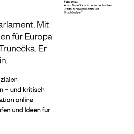
Foto: privat
Adam Trunečka ist in der tschechischen
„Partei der Bürgermeister und
Unabhängigen“
arlament. Mit
hen für Europa
t Trunečka. Er
n.
zialen
 – und kritisch
ation online
pfen und Ideen für