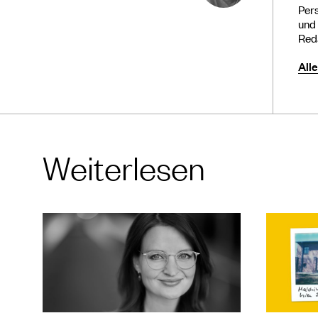
Pers
und 
Reda
All
Weiterlesen