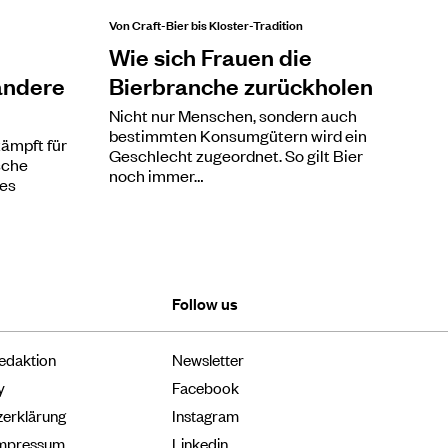
Von Craft-Bier bis Kloster-Tradition
Wie sich Frauen die
andere
Bierbranche zurückholen
Nicht nur Menschen, sondern auch
bestimmten Konsumgütern wird ein
kämpft für
Geschlecht zugeordnet. So gilt Bier
sche
noch immer…
des
Follow us
edaktion
Newsletter
y
Facebook
zerklärung
Instagram
Impressum
Linkedin