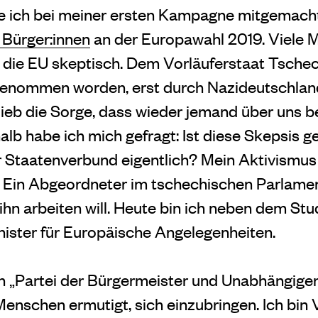
 ich bei meiner ersten Kampagne mitgemacht
 Bürger:innen
an der Europawahl 2019. Viele 
die EU skeptisch. Dem Vorläuferstaat Tschec
genommen worden, erst durch Nazideutschland
lieb die Sorge, dass wieder jemand über uns
alb habe ich mich gefragt: Ist diese Skepsis g
r Staatenverbund eigentlich? Mein Aktivismus 
rt. Ein Abgeordneter im tschechischen Parlame
r ihn arbeiten will. Heute bin ich neben dem St
nister für Europäische Angelegenheiten.
len „Partei der Bürgermeister und Unabhängig
enschen ermutigt, sich einzubringen. Ich bin 