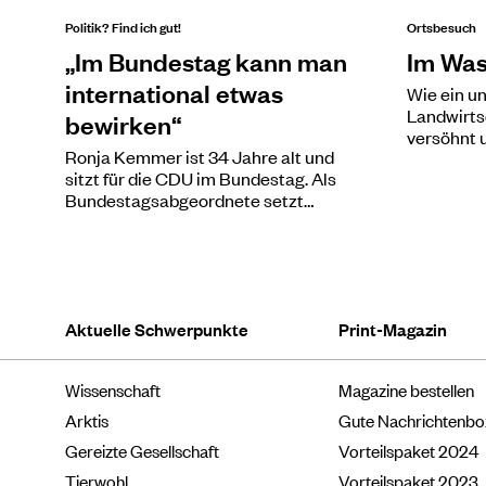
Politik? Find ich gut!
Ortsbesuch
„Im Bundestag kann man
Im Was
international etwas
Wie ein u
Landwirts
bewirken“
versöhnt 
Ronja Kemmer ist 34 Jahre alt und
sitzt für die CDU im Bundestag. Als
Bundestagsabgeordnete setzt…
Aktuelle Schwerpunkte
Print-Magazin
Wissenschaft
Magazine bestellen
Arktis
Gute Nachrichtenb
Gereizte Gesellschaft
Vorteilspaket 2024
Tierwohl
Vorteilspaket 2023