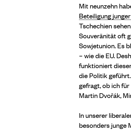
Mit neunzehn habe
Beteiligung junger
Tschechien sehen 
Souveränität oft 
Sowjetunion. Es b
– wie die EU. Desh
funktioniert diese
die Politik gefüh
gefragt, ob ich fü
Martin Dvořák, Mi
In unserer libera
besonders junge M