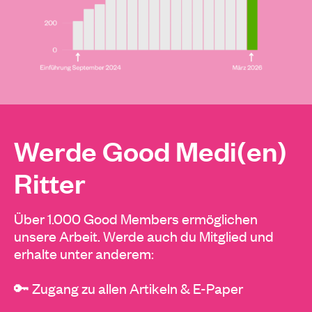
Werde Good Medi(en)
Ritter
Über 1.000 Good Members ermöglichen
unsere Arbeit. Werde auch du Mitglied und
erhalte unter anderem:
🔑 Zugang zu allen Artikeln & E-Paper