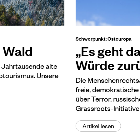
Schwerpunkt: Osteuropa
m Wald
„Es geht d
Würde zur
 Jahrtausende alte
otourismus. Unsere
Die Menschenrechtsak
freie, demokratische 
über Terror, russis
Grassroots-Initiative
Artikel lesen