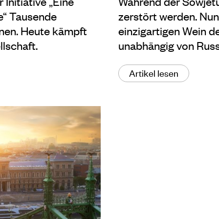
 Initiative „Eine
Während der Sowjetun
ie“ Tausende
zerstört werden. Nun
en. Heute kämpft
einzigartigen Wein d
llschaft.
unabhängig von Russ
Artikel lesen