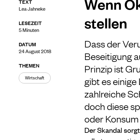
Wenn Ök
TEXT
Lea Jahneke
stellen
LESEZEIT
5
Minuten
Dass der Ver
DATUM
24 August 2018
Beseitigung a
THEMEN
Prinzip ist G
Wirtschaft
gibt es einig
zahlreiche Sc
doch diese spi
oder Konsum w
Der Skandal sorgt