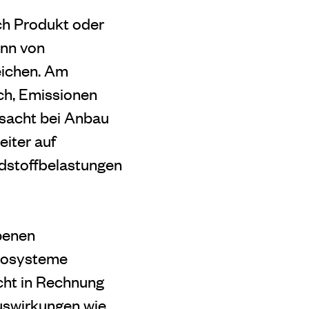
ch Produkt oder
ann von
eichen. Am
ch, Emissionen
sacht bei Anbau
eiter auf
adstoffbelastungen
benen
Ökosysteme
cht in Rechnung
Auswirkungen wie