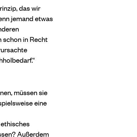
inzip, das wir
Wenn jemand etwas
anderen
h schon in Recht
rursachte
holbedarf.“
nnen, müssen sie
spielsweise eine
 ethisches
essen? Außerdem