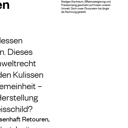
en
Stetiges Wachstum, Effizienzsteigerung und
Preisdumping geschieht auf Kosten unserer
Umwelt. Doch unser Ökosystem hat längst
die Rechnung gestellt.
dessen
n. Dieses
mweltrecht
den Kulissen
emeinheit –
Herstellung
isschild?
senhaft Retouren,