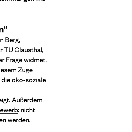
n“
n Berg,
r TU Clausthal,
er Frage widmet,
diesem Zuge
 die öko-soziale
eigt. Außerdem
bewerb
: nicht
en werden.