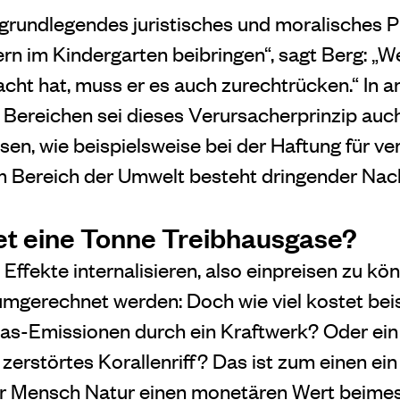
 grundlegendes juristisches und moralisches Pr
rn im Kindergarten beibringen“, sagt Berg: „
cht hat, muss er es auch zurechtrücken.“ In 
n Bereichen sei dieses Verursacherprinzip auc
en, wie beispielsweise bei der Haftung für ve
 Bereich der Umwelt besteht dringender Nach
tet eine Tonne Treibhausgase?
ffekte internalisieren, also einpreisen zu kö
umgerechnet werden: Doch wie viel kostet bei
as-Emissionen durch ein Kraftwerk? Oder ein
zerstörtes Korallenriff? Das ist zum einen ein
er Mensch Natur einen monetären Wert beim