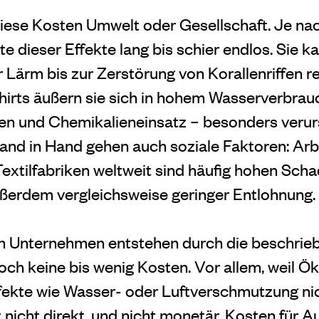
diese Kosten Umwelt oder Gesellschaft. Je na
ste dieser Effekte lang bis schier endlos. Sie k
 Lärm bis zur Zerstörung von Korallenriffen r
Shirts äußern sie sich in hohem Wasserverbrau
en und Chemikalieneinsatz – besonders verur
and in Hand gehen auch soziale Faktoren: Arb
Textilfabriken weltweit sind häufig hohen Sch
ußerdem vergleichsweise geringer Entlohnung.
ten Unternehmen entstehen durch die beschrie
ch keine bis wenig Kosten. Vor allem, weil 
fekte wie Wasser- oder Luftverschmutzung ni
 nicht direkt, und nicht monetär. Kosten für 