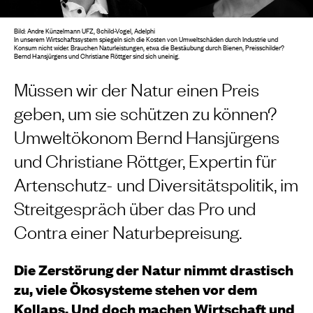
Bild:
Andre Künzelmann UFZ, Schild-Vogel, Adelphi
In unserem Wirtschaftssystem spiegeln sich die Kosten von Umweltschäden durch Industrie und
Konsum nicht wider. Brauchen Naturleistungen, etwa die Bestäubung durch Bienen, Preisschilder?
Bernd Hansjürgens und
Christiane Röttger
sind sich uneinig.
Müssen wir der Natur einen Preis
geben, um sie schützen zu können?
Umweltökonom Bernd Hansjürgens
und
Christiane Röttger
, Expertin für
Artenschutz- und Diversitätspolitik
, im
Streitgespräch über das Pro und
Contra einer Naturbepreisung.
Die Zerstörung der Natur nimmt drastisch
zu, viele Ökosysteme stehen vor dem
Kollaps. Und doch machen Wirtschaft und