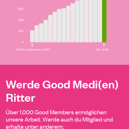
Werde Good Medi(en)
Ritter
Über 1.000 Good Members ermöglichen
unsere Arbeit. Werde auch du Mitglied und
erhalte unter anderem: