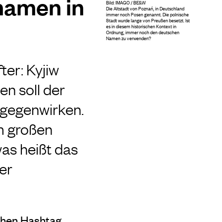
namen in
Bild: IMAGO / BE&W
Die Altstadt von Poznań, in Deutschland
immer noch Posen genannt. Die polnische
Stadt wurde lange von Preußen besetzt. Ist
es in diesem historischen Kontext in
Ordnung, immer noch den deutschen
Namen zu verwenden?
ter: Kyjiw
en soll der
tgegenwirken.
m großen
was heißt das
er
chen Hashtag