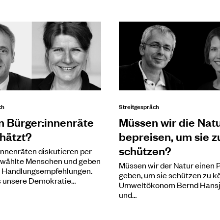
ch
Streitgespräch
 Bürger:innenräte
Müssen wir die Nat
hätzt?
bepreisen, um sie z
schützen?
innenräten diskutieren per
ewählte Menschen und geben
Müssen wir der Natur einen P
ik Handlungsempfehlungen.
geben, um sie schützen zu 
 unsere Demokratie…
Umweltökonom Bernd Hansj
und…