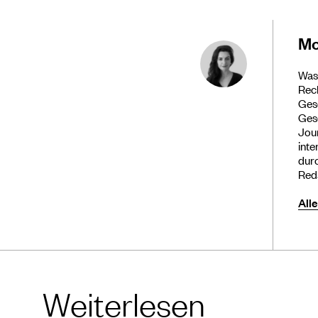
Mo
Was 
Rech
Gese
Gesc
Jour
inte
durc
Red
All
Weiterlesen