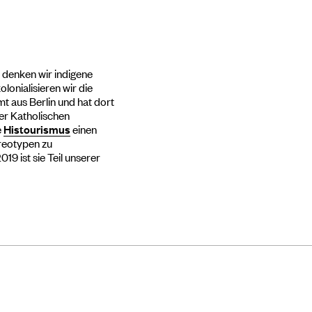
 denken wir indigene
onialisieren wir die
t aus Berlin und hat dort
der Katholischen
e
Histourismus
einen
ereotypen zu
19 ist sie Teil unserer