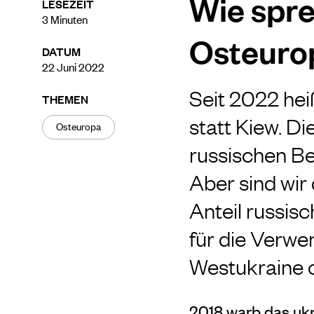
Wie spre
LESEZEIT
3
Minuten
Osteuro
DATUM
22 Juni 2022
Seit 2022 hei
THEMEN
statt Kiew. D
Osteuropa
russischen B
Aber sind wi
Anteil russis
für die Verw
Westukraine o
2018 warb das uk