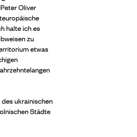
Peter Oliver
steuropäische
h halte ich es
eibweisen zu
erritorium etwas
chigen
jahrzehntelangen
h des ukrainischen
polnischen Städte