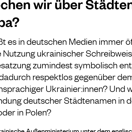
chen wir über Städte
pa?
ßt es in deutschen Medien immer öf
ie Nutzung ukrainischer Schreibweis
esatzung zumindest symbolisch en
r dadurch respektlos gegenüber de
chsprachiger Ukrainier:innen? Und 
endung deutscher Städtenamen in d
der in Polen?
rainische Außenministerium unter dem englis