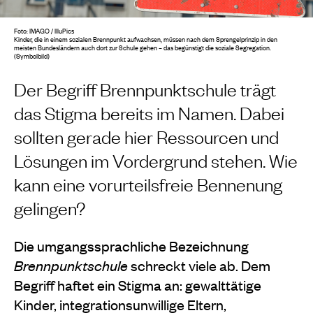
Foto: IMAGO / IlluPics
Kinder, die in einem sozialen Brennpunkt aufwachsen, müssen nach dem Sprengelprinzip in den
meisten Bundesländern auch dort zur Schule gehen – das begünstigt die soziale Segregation.
(Symbolbild)
Der Begriff Brennpunktschule trägt
das Stigma bereits im Namen. Dabei
sollten gerade hier Ressourcen und
Lösungen im Vordergrund stehen. Wie
kann eine vorurteilsfreie Bennenung
gelingen?
Die umgangssprachliche Bezeichnung
Brennpunktschule
schreckt viele ab. Dem
Begriff haftet ein Stigma an: gewalttätige
Kinder, integrationsunwillige Eltern,