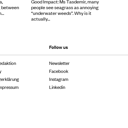
a,
Good Impact: Ms Tasdemir, many
g between
people see seagrass as annoying
n…
“underwater weeds”. Why is it
actually…
Follow us
edaktion
Newsletter
y
Facebook
zerklärung
Instagram
Impressum
Linkedin