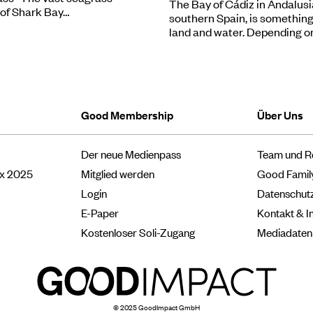
The Bay of Cádiz in Andalusi
of Shark Bay…
southern Spain, is somethin
land and water. Depending o
Good Membership
Über Uns
Der neue Medienpass
Team und R
ox 2025
Mitglied werden
Good Famil
Login
Datenschut
E-Paper
Kontakt & 
Kostenloser Soli-Zugang
Mediadaten
© 2025 GoodImpact GmbH