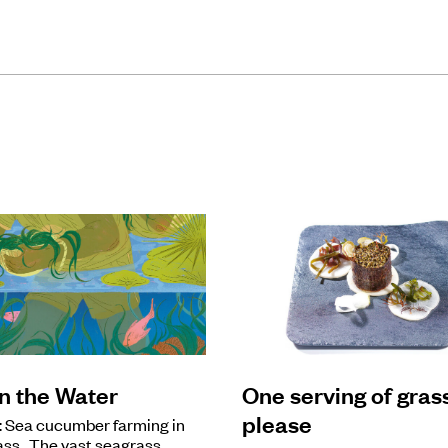
in the Water
One serving of grass
please
: Sea cucumber farming in
ass The vast seagrass