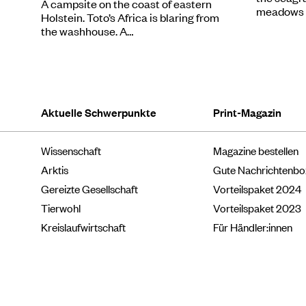
A campsite on the coast of eastern
meadows 
Holstein. Toto’s Africa is blaring from
the washhouse. A…
Aktuelle Schwerpunkte
Print-Magazin
Wissenschaft
Magazine bestellen
Arktis
Gute Nachrichtenb
Gereizte Gesellschaft
Vorteilspaket 2024
Tierwohl
Vorteilspaket 2023
Kreislaufwirtschaft
Für Händler:innen