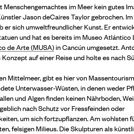
t Menschengemachtes im Meer kein gutes Im
 Künstler Jason deCaires Taylor gebrochen. Im
eb er sich umweltfreundlicher Kunst. Er entwi
atuen und hat es bereits im Museo Atlántico
co de Arte (MUSA)
in Cancún umgesetzt. Ant
 Konzept auf einer Reise und holte es nach Sü
en Mittelmeer, gibt es hier von Massentouris
ödete Unterwasser-Wüsten, in denen weder Pf
allen und Algen finden keinen Nährboden, Wei
geblich nach Schutz vor Fressfeinden oder
iten, um sich fortzupflanzen. Am wohlsten füh
ten, felsigen Milieus. Die Skulpturen als künstl