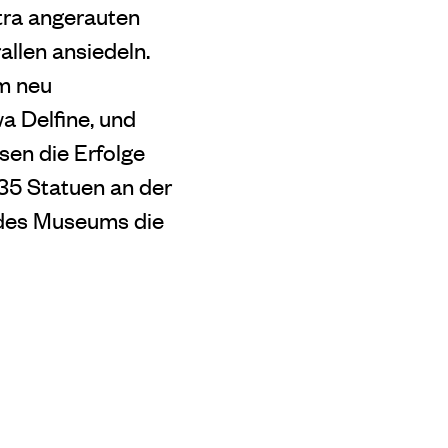
tra angerauten
llen ansiedeln.
em neu
a Delfine, und
sen die Erfolge
35 Statuen an der
 des Museums die