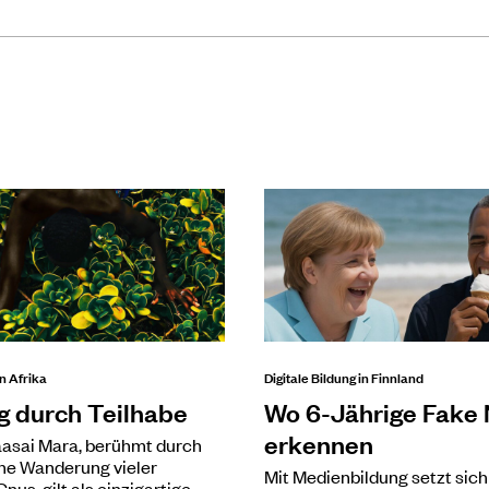
n Afrika
Digitale Bildung in Finnland
g durch Teilhabe
Wo 6-Jährige Fake
erkennen
asai Mara, berühmt durch
che Wanderung vieler
Mit Medienbildung setzt sich
Gnus, gilt als einzigartige