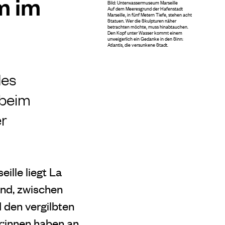
m im
Bild: Unterwassermuseum Marseille
Auf dem Meeresgrund der Hafenstadt
Marseille, in fünf Metern Tiefe, stehen acht
Statuen. Wer die Skulpturen näher
betrachten möchte, muss hinabtauchen.
Den Kopf unter Wasser kommt einem
unweigerlich ein Gedanke in den Sinn:
Atlantis, die versunkene Stadt.
des
 beim
er
ille liegt La
and, zwischen
d den vergilbten
:innen haben an