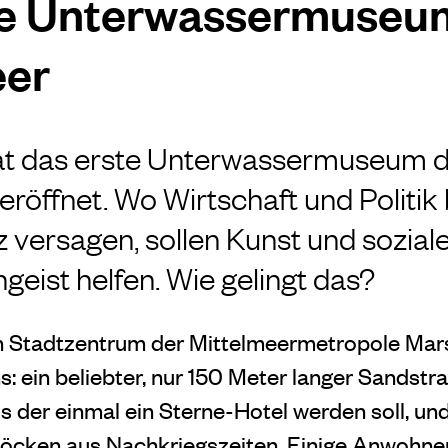
te Unterwassermuseu
eer
 hat das erste Unterwassermuseum 
eröffnet. Wo Wirtschaft und Politik
versagen, sollen Kunst und sozial
geist helfen. Wie gelingt das?
en Stadtzentrum der Mittelmeermetropole Marse
: ein beliebter, nur 150 Meter langer Sandstr
us der einmal ein Sterne-Hotel werden soll, un
öcken aus Nachkriegszeiten. Einige Anwohner