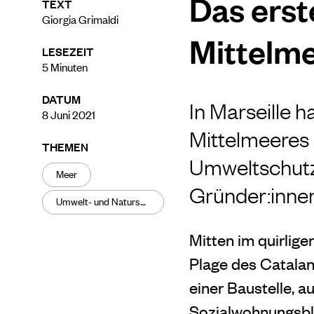
Das ers
TEXT
Giorgia Grimaldi
Mittelm
LESEZEIT
5
Minuten
DATUM
In Marseille
8 Juni 2021
Mittelmeeres 
THEMEN
Umweltschutz 
Meer
Gründer:innen
Umwelt- und Naturschutz
Mitten im quirlig
Plage des Catalans
einer Baustelle, a
Sozialwohnungsbl