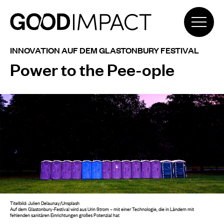
INNOVATION AUF DEM GLASTONBURY FESTIVAL
Power to the Pee-ople
Titelbild: Julien Delaunay/Unsplash
Auf dem Glastonbury-Festival wird aus Urin Strom – mit einer Technologie, die in Ländern mit
fehlenden sanitären Einrichtungen großes Potenzial hat