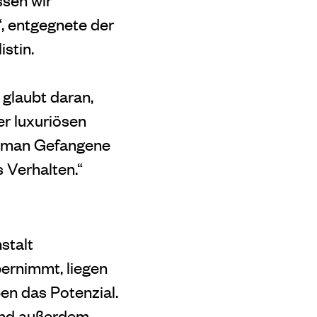
, entgegnete der
stin.
 glaubt daran,
r luxuriösen
n man Gefangene
 Verhalten.“
stalt
ernimmt, liegen
ben das Poten
zial.
, und außerdem