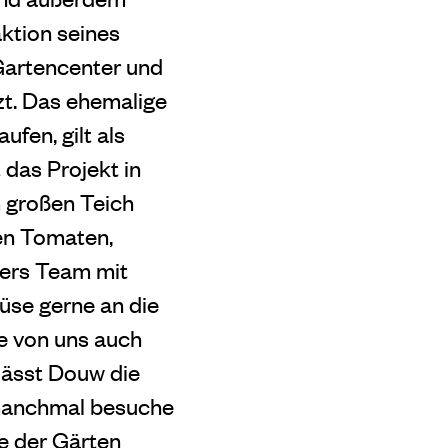
ktion seines
Gartencenter und
tzt. Das ehemalige
ufen, gilt als
 das Projekt in
 großen Teich
en Tomaten,
sers Team mit
üse gerne an die
le von uns auch
lässt Douw die
, manchmal besuche
ge der Gär
ten