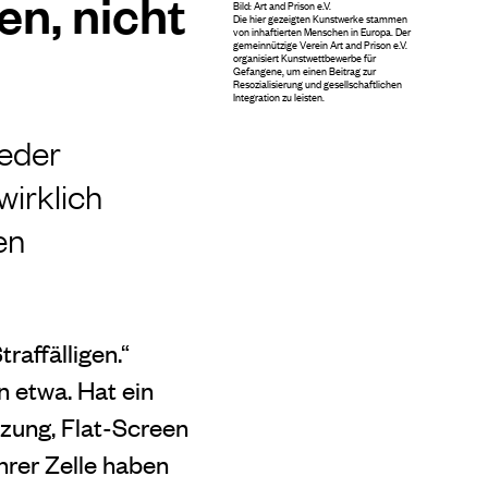
en, nicht
Bild:
Art and Prison e.V.
Die hier gezeigten Kunstwerke stammen
von inhaftierten Menschen in Europa. Der
gemeinnützige Verein Art and Prison e.V.
organisiert Kunstwettbewerbe für
Gefangene, um einen Beitrag zur
Resozialisierung und gesellschaftlichen
Integration zu leisten.
ieder
wirklich
en
raffälligen.“
 etwa. Hat ein
zung, Flat-Screen
hrer Zelle haben