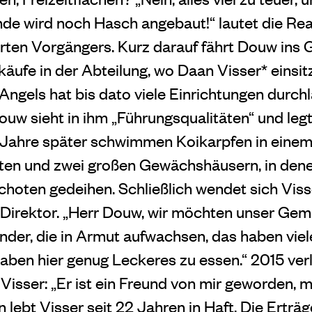
nde wird noch Hasch angebaut!“ lautet die Rea
rten Vorgängers. Kurz darauf fährt Douw ins 
käufe in der Abteilung, wo Daan Visser* einsi
 Angels hat bis dato viele Einrichtungen durchla
uw sieht in ihm „Führungsqualitäten“ und legt
 Jahre später schwimmen Koikarpfen in einem
en und zwei großen Gewächshäusern, in den
choten gedeihen. Schließlich wendet sich Vis
n Direktor. „Herr Douw, wir möchten unser Gem
inder, die in Armut aufwachsen, das haben vie
aben hier genug Leckeres zu essen.“ 2015 ver
r Visser: „Er ist ein Freund von mir geworden
en lebt
Visser seit 22 Jahren in Haft. Die Erträ