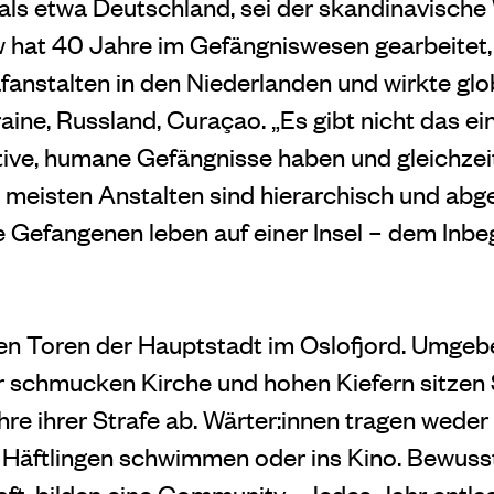
als etwa Deutschland, sei der skandinavische
 hat 40 Jahre im Gefängniswesen gearbeitet, 
fanstalten in den Niederlanden und wirkte glo
aine, Russland, Curaçao. „Es gibt nicht das ei
ive, humane Gefängnisse haben und gleichzeit
e meisten Anstalten sind hierarchisch und abg
e Gefangenen leben auf einer Insel – dem Inbeg
den Toren der Hauptstadt im Oslofjord. Umge
r schmucken Kirche und hohen Kiefern sitzen
ahre
ihrer Strafe ab. Wärter:innen tragen wede
 Häftlingen
schwimmen oder ins Kino. Bewuss
ft, bilden eine Community. „Jedes Jahr entla