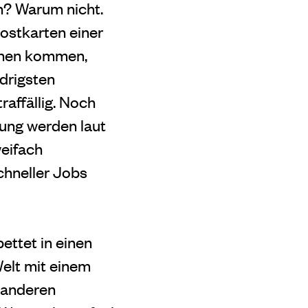
? Warum nicht.
ostkarten einer
innen kommen,
edrigsten
affällig. Noch
rung werden laut
weifach
chneller Jobs
ettet in einen
Welt mit einem
 anderen