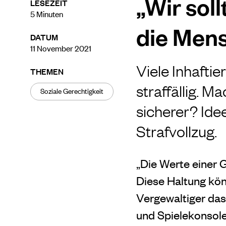
„Wir soll
LESEZEIT
5
Minuten
die Men
DATUM
11 November 2021
Viele Inhafti
THEMEN
straffällig. M
Soziale Gerechtigkeit
sicherer? Id
Strafvollzug.
„Die Werte einer G
Diese Haltung kön
Vergewaltiger das
und Spielekonsole?