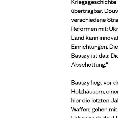
Kriegsgeschichte 
übertragbar. Douw
verschiedene Stra
Reformen mit: Ukr
Land kann innovat
Einrichtungen. Di
Bastøy ist das: Di
Abschottung.“
Bastøy liegt vor 
Holzhäusern, eine
hier die letzten J
Waffen; gehen mit
Leben nach der Ha