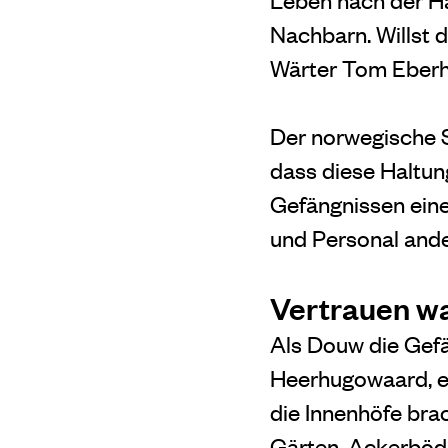
Nachbarn. Willst 
Wärter Tom Eberha
Der norwegische S
dass diese Haltun
Gefängnissen ein
und Personal ande
Vertrauen w
Als Douw die Gefä
Heerhugowaard, e
die Innenhöfe bra
Gärten, Ackerböde