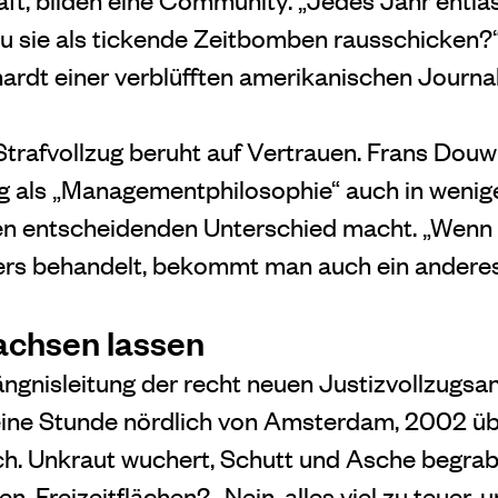
du sie als tickende Zeitbomben rausschicken?“
rdt einer verblüfften amerikanischen Journali
trafvollzug beruht auf Vertrauen. Frans Douw
g als „Managementphilosophie“ auch in wenige
en entscheidenden Unterschied macht. „Wen
rs behandelt, bekommt man auch ein anderes
achsen lassen
ngnisleitung der recht neuen
Justizvollzugsan
ine Stunde nördlich von Amsterdam, 2002 üb
ch. Unkraut wuchert, Schutt und Asche begra
n, Freizeitflächen?
„Nein, alles viel zu teuer