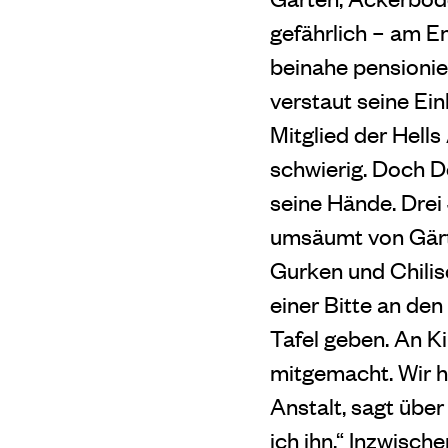
gefährlich – am E
beinahe pensionie
verstaut seine Ein
Mitglied der Hells
schwierig. Doch Do
seine Hände. Drei
umsäumt von Gärt
Gurken und Chilis
einer Bitte an de
Tafel geben. An K
mitgemacht. Wir h
Anstalt, sagt übe
ich ihn.“ Inzwisch