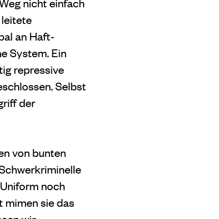
 Weg nicht einfach
leitete
bal an Haft-
ne System. Ein
ig repressive
eschlossen. Selbst
riff der
ben von bunten
 Schwerkriminelle
r Uniform noch
t mimen sie das
ssen wir