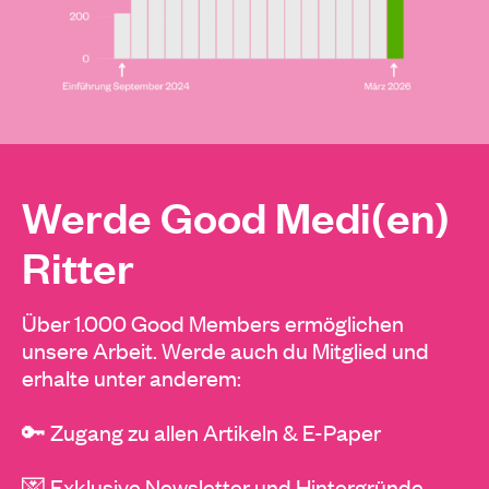
Werde Good Medi(en)
Ritter
Über 1.000 Good Members ermöglichen
unsere Arbeit. Werde auch du Mitglied und
erhalte unter anderem:
🔑 Zugang zu allen Artikeln & E-Paper
💌 Exklusive Newsletter und Hintergründe