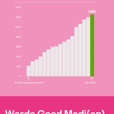
Werde Good Medi(en)