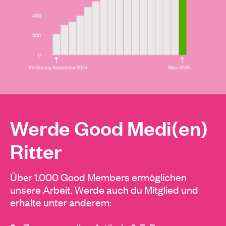
Werde Good Medi(en)
Ritter
Über 1.000 Good Members ermöglichen
unsere Arbeit. Werde auch du Mitglied und
erhalte unter anderem: