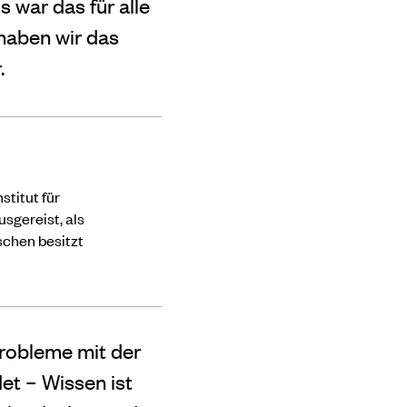
 war das für alle
haben wir das
.
stitut für
usgereist, als
schen besitzt
Probleme mit der
et – Wissen ist