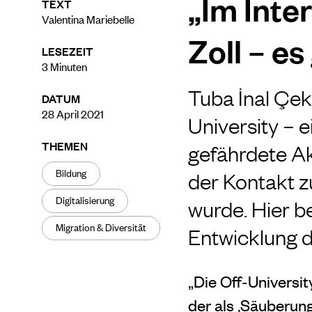
„Im Inte
TEXT
Valentina Mariebelle
Zoll – e
LESEZEIT
3
Minuten
Tuba İnal Çek
DATUM
28 April 2021
University – 
THEMEN
gefährdete Ak
Bildung
der Kontakt z
Digitalisierung
wurde. Hier b
Migration & Diversität
Entwicklung d
„Die Off-Universit
der als ‚Säuberun