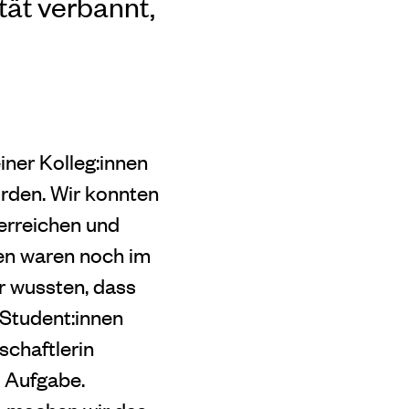
tät verbannt,
iner Kolleg:innen
urden. Wir konnten
 erreichen und
nen waren noch im
r wussten, dass
Student:innen
schaftlerin
e Aufgabe.