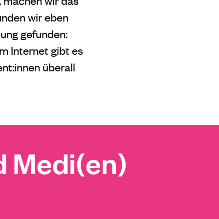
n, machen wir das
ründen wir eben
sung gefunden:
Im Internet gibt es
nt:innen überall
 Medi(en)