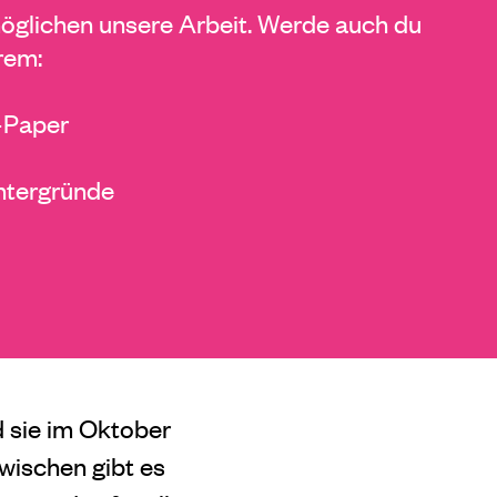
glichen unsere Arbeit. Werde auch du
rem:
E-Paper
ntergründe
d sie im Oktober
wischen gibt es