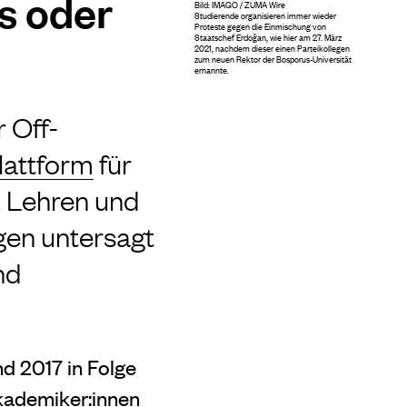
ss oder
Bild: IMAGO / ZUMA Wire
Studierende organisieren immer wieder
Proteste gegen die Einmischung von
Staatschef Erdoğan, wie hier am 27. März
2021, nachdem dieser einen Parteikollegen
zum neuen Rektor der Bosporus-Universität
ernannte.
r Off-
lattform
für
, Lehren und
gen untersagt
nd
nd 2017 in Folge
Akademiker:innen