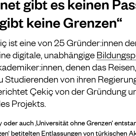
rnet gibt es keinen Pa
s gibt keine Grenzen“
iç ist eine von 25 Gründer:innen de
eine digitale, unabhängige
Bildungsp
ademiker:innen, denen das Reisen
u Studierenden von ihren Regierun
erichtet Çekiç von der Gründung u
es Projekts.
y oder auch ‚Universität ohne Grenzen‘ entsta
gen‘ betitelten Entlassungen von türkischen 