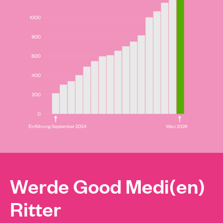
Werde Good Medi(en)
Ritter