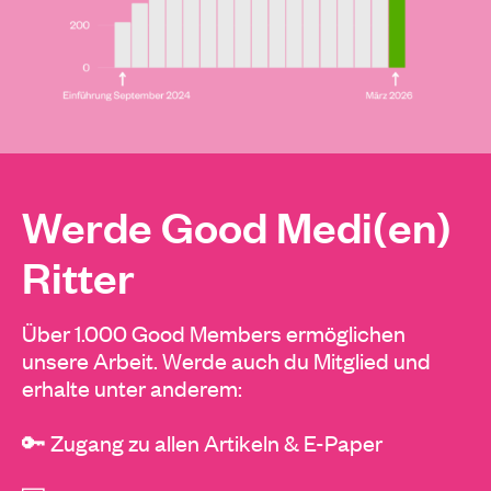
Werde Good Medi(en)
Ritter
Über 1.000 Good Members ermöglichen
unsere Arbeit. Werde auch du Mitglied und
erhalte unter anderem:
🔑 Zugang zu allen Artikeln & E-Paper