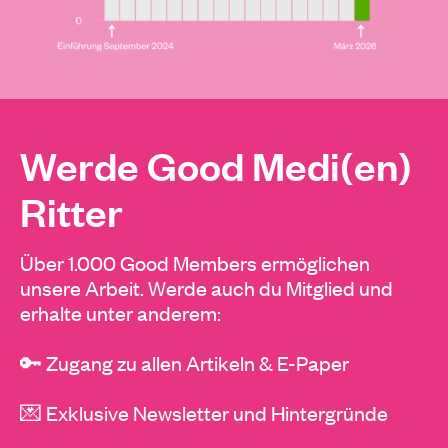
Werde Good Medi(en)
Ritter
Über 1.000 Good Members ermöglichen
unsere Arbeit. Werde auch du Mitglied und
erhalte unter anderem:
🔑 Zugang zu allen Artikeln & E-Paper
💌 Exklusive Newsletter und Hintergründe