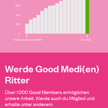
Werde Good Medi(en)
Ritter
Über 1.000 Good Members ermöglichen
unsere Arbeit. Werde auch du Mitglied und
erhalte unter anderem: